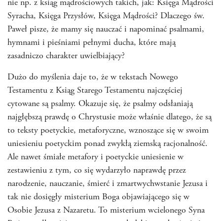
nie np. z ksiąg mądrościowych takich, jak: Księga Mądrości
Syracha, Księga Przysłów, Księga Mądrości? Dlaczego św.
Paweł pisze, że mamy się nauczać i napominać psalmami,
hymnami i pieśniami pełnymi ducha, które mają
zasadniczo charakter uwielbiający?
Dużo do myślenia daje to, że w tekstach Nowego
Testamentu z Ksiąg Starego Testamentu najczęściej
cytowane są psalmy. Okazuje się, że psalmy odsłaniają
najgłębszą prawdę o Chrystusie może właśnie dlatego, że są
to teksty poetyckie, metaforyczne, wznoszące się w swoim
uniesieniu poetyckim ponad zwykłą ziemską racjonalność.
Ale nawet śmiałe metafory i poetyckie uniesienie w
zestawieniu z tym, co się wydarzyło naprawdę przez
narodzenie, nauczanie, śmierć i zmartwychwstanie Jezusa i
tak nie dosięgły misterium Boga objawiającego się w
Osobie Jezusa z Nazaretu. To misterium wcielonego Syna