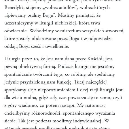
świat. Kiedy stajemy podczas liturgii, jak o tym mówi św.
Benedykt, stajemy „wobec aniołów”, wobec których
„śpiewamy psalmy Bogu”. Musimy pamiętać, że
uczestniczymy w liturgii niebieskiej, która trwa
odwiecznie. Wchodzimy w misterium wszystkich stworzeń,
które zostały obdarowane przez Boga i w odpowiedzi
oddają Bogu cześć i uwielbienie.
Liturgia przez to, że jest nam dana przez Kościół, jest
pewną obiektywną formą. Podczas liturgii nie jesteśmy
spontanicznie twórcami tego, co robimy, ale spełniamy
jedynie przydzieloną nam funkcję. Tutaj najczęściej
spotykamy się z nieporozumieniem i z tej racji liturgia jest
dla wielu nudna, gdyż cały czas powtarza się to samo, czyli
z góry wiadomo, co potem nastąpi. My natomiast
chcielibyśmy różnorodności, spontanicznego wyrażania
siebie. Tak jest podczas modlitwy indywidualnej. W