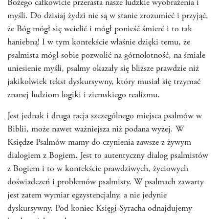
Bożego całkowicie przerasta nasze ludzkie wyobrażenia i
myśli. Do dzisiaj żydzi nie są w stanie zrozumieć i przyjąć,
że Bóg mógł się wcielić i mógł ponieść śmierć i to tak
haniebną! I w tym kontekście właśnie dzięki temu, że
psalmista mógł sobie pozwolić na górnolotność, na śmiałe
uniesienie myśli, psalmy okazały się bliższe prawdzie niż
jakikolwiek tekst dyskursywny, który musiał się trzymać
znanej ludziom logiki i ziemskiego realizmu.
Jest jednak i druga racja szczególnego miejsca psalmów w
Biblii, może nawet ważniejsza niż podana wyżej. W
Księdze Psalmów mamy do czynienia zawsze z żywym
dialogiem z Bogiem. Jest to autentyczny dialog psalmistów
z Bogiem i to w kontekście prawdziwych, życiowych
doświadczeń i problemów psalmisty. W psalmach zawarty
jest zatem wymiar egzystencjalny, a nie jedynie
dyskursywny. Pod koniec Księgi Syracha odnajdujemy