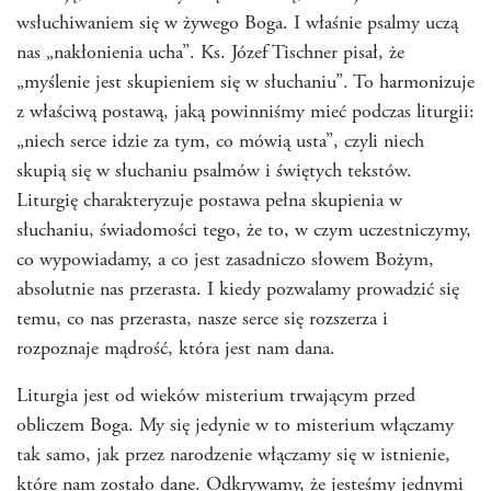
wsłuchiwaniem się w żywego Boga. I właśnie psalmy uczą
nas „nakłonienia ucha”. Ks. Józef Tischner pisał, że
„myślenie jest skupieniem się w słuchaniu”. To harmonizuje
z właściwą postawą, jaką powinniśmy mieć podczas liturgii:
„niech serce idzie za tym, co mówią usta”, czyli niech
skupią się w słuchaniu psalmów i świętych tekstów.
Liturgię charakteryzuje postawa pełna skupienia w
słuchaniu, świadomości tego, że to, w czym uczestniczymy,
co wypowiadamy, a co jest zasadniczo słowem Bożym,
absolutnie nas przerasta. I kiedy pozwalamy prowadzić się
temu, co nas przerasta, nasze serce się rozszerza i
rozpoznaje mądrość, która jest nam dana.
Liturgia jest od wieków misterium trwającym przed
obliczem Boga. My się jedynie w to misterium włączamy
tak samo, jak przez narodzenie włączamy się w istnienie,
które nam zostało dane. Odkrywamy, że jesteśmy jednymi