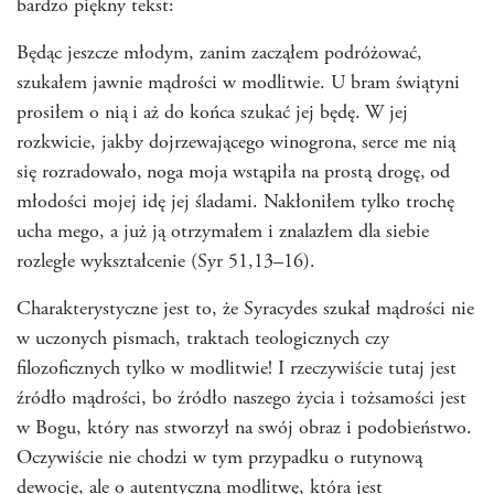
bardzo piękny tekst:
Będąc jeszcze młodym, zanim zacząłem podróżować,
szukałem jawnie mądrości w modlitwie. U bram świątyni
prosiłem o nią
i aż do końca szukać jej będę.
W jej
rozkwicie, jakby dojrzewającego winogrona,
serce me nią
się rozradowało,
noga moja wstąpiła na prostą drogę,
od
młodości mojej idę jej śladami. Nakłoniłem tylko trochę
ucha mego, a już ją otrzymałem i znalazłem dla siebie
rozległe wykształcenie (Syr 51,13–16).
Charakterystyczne jest to, że Syracydes szukał mądrości nie
w uczonych pismach, traktach teologicznych czy
filozoficznych tylko w modlitwie! I rzeczywiście tutaj jest
źródło mądrości, bo źródło naszego życia i tożsamości jest
w Bogu, który nas stworzył na swój obraz i podobieństwo.
Oczywiście nie chodzi w tym przypadku o rutynową
dewocję, ale o autentyczną modlitwę, która jest