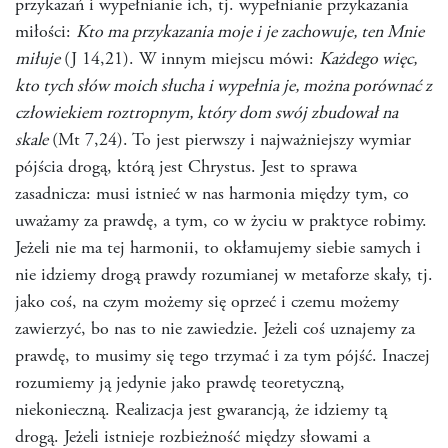
przykazań i wypełnianie ich, tj. wypełnianie przykazania
miłości:
Kto ma przykazania moje i je zachowuje, ten Mnie
miłuje
(J 14,21). W innym miejscu mówi:
Każdego więc,
kto tych słów moich słucha i wypełnia je, można porównać z
człowiekiem roztropnym, który dom swój zbudował na
skale
(Mt 7,24). To jest pierwszy i najważniejszy wymiar
pójścia drogą, którą jest Chrystus. Jest to sprawa
zasadnicza: musi istnieć w nas harmonia między tym, co
uważamy za prawdę, a tym, co w życiu w praktyce robimy.
Jeżeli nie ma tej harmonii, to okłamujemy siebie samych i
nie idziemy drogą prawdy rozumianej w metaforze skały, tj.
jako coś, na czym możemy się oprzeć i czemu możemy
zawierzyć, bo nas to nie zawiedzie. Jeżeli coś uznajemy za
prawdę, to musimy się tego trzymać i za tym pójść. Inaczej
rozumiemy ją jedynie jako prawdę teoretyczną,
niekonieczną. Realizacja jest gwarancją, że idziemy tą
drogą. Jeżeli istnieje rozbieżność między słowami a