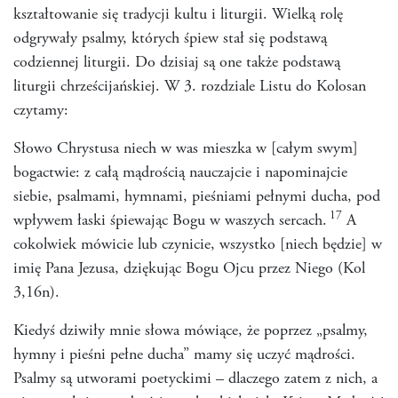
kształtowanie się tradycji kultu i liturgii. Wielką rolę
odgrywały psalmy, których śpiew stał się podstawą
codziennej liturgii. Do dzisiaj są one także podstawą
liturgii chrześcijańskiej. W 3. rozdziale Listu do Kolosan
czytamy:
Słowo Chrystusa niech w was mieszka w [całym swym]
bogactwie: z całą mądrością nauczajcie i napominajcie
siebie, psalmami, hymnami, pieśniami pełnymi ducha, pod
17
wpływem łaski śpiewając Bogu w waszych sercach.
A
cokolwiek mówicie lub czynicie, wszystko [niech będzie] w
imię Pana Jezusa, dziękując Bogu Ojcu przez Niego (Kol
3,16n).
Kiedyś dziwiły mnie słowa mówiące, że poprzez „psalmy,
hymny i pieśni pełne ducha” mamy się uczyć mądrości.
Psalmy są utworami poetyckimi – dlaczego zatem z nich, a