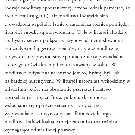
różnych grupach modlitewnych praktykuje się różne
rodzaje modlitwy spontanicznej, trzeba jednak pamiętać, że
to nie jest liturgia (!), ale modlitwa indywidualna
prowadzona wspólnie. Istnieje zasadnicza różnica pomiędzy
liturgią i modlitwą indywidualną. O ile w liturgii chodzi o
to, byśmy sercem podążali za wypowiadanymi słowami i
szli za dynamiką gestów i znaków, o tyle w modlitwie
indywidualnej powinniśmy spontanicznie odpowiadać na
to, czego doświadczamy i co odczuwamy w sobie. W
modlitwie indywidualnej ważne jest to, byśmy byli jak
najbardziej autentyczni. W liturgii natomiast wchodzimy w
misterium, które nas absolutnie przerasta i dlatego
potrzebna jest bojaźń Boża, pokora, skromność i
wsłuchanie się i pójście sercem za tym, co jest
wypowiadane i co wyraża rytuał. Pomiędzy liturgią i
modlitwą indywidualną istnieje zatem istotna różnica
wymagająca od nas innej postawy.