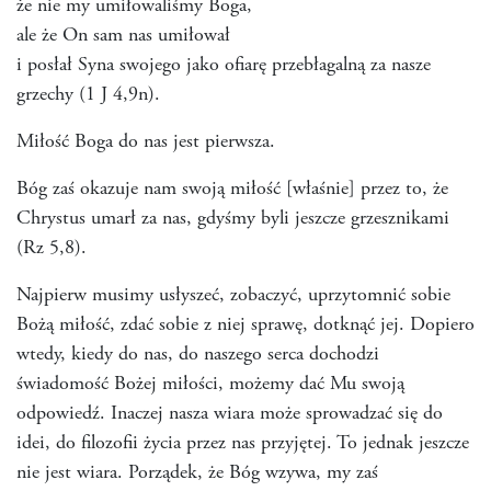
że nie my umiłowaliśmy Boga,
ale że On sam nas umiłował
i posłał Syna swojego jako ofiarę przebłagalną za nasze
grzechy (1 J 4,9n).
Miłość Boga do nas jest pierwsza.
Bóg zaś okazuje nam swoją miłość [właśnie] przez to, że
Chrystus umarł za nas, gdyśmy byli jeszcze grzesznikami
(Rz 5,8).
Najpierw musimy usłyszeć, zobaczyć, uprzytomnić sobie
Bożą miłość, zdać sobie z niej sprawę, dotknąć jej. Dopiero
wtedy, kiedy do nas, do naszego serca dochodzi
świadomość Bożej miłości, możemy dać Mu swoją
odpowiedź. Inaczej nasza wiara może sprowadzać się do
idei, do filozofii życia przez nas przyjętej. To jednak jeszcze
nie jest wiara. Porządek, że Bóg wzywa, my zaś