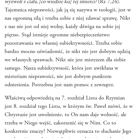
wyzwoli z ciała, [co wiedzie ku] tej śmierci?
(Rz 7,24).
Tajemnica nieprawości, jak ją się nazywa w teologii, jest w
nas ogromną siłą i trzeba sobie z niej zdawać sprawę. Nikt
z nas nie jest od niej wolny, każdy dźwiga na sobie jej
piętno. Stąd istnieje ogromne niebezpieczeństwo
pozostawania we własnej subiektywności. Trzeba sobie
bardzo mocno uświadomić, że nikt nie jest dobrym sędzią
we własnych sprawach. Nikt nie jest mistrzem dla siebie
samego. Nasza subiektywność, która jest uwikłana w
misterium nieprawości, nie jest dobrym punktem
odniesienia. Potrzebna jest nam pomoc z zewnątrz.
Właściwą odpowiedzią na 7. rozdział Listu do Rzymian
jest 8. rozdział tego Listu, w którym św. Paweł mówi, że w
Chrystusie jest uwolnienie, to On nam daje wolność, ale
trzeba w Niego wejść, zakorzenić się w Nim. Co to
konkretnie znaczy? Niewątpliwie oznacza to słuchanie Jego