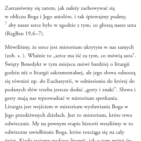
Zastanówmy się zatem, jak należy zachowywać się
w obliczu Boga i Jego aniołów, i tak śpiewajmy psalmy,
7
aby nasze serce było w zgodzie z tym, co głoszą nasze usta
(RegBen 19,6–7).
Mówiliśmy, że serce jest misterium ukrytym w nas samych
(zob. s. ). Właśnie to „serce ma iść za tym, co mówią usta”.
Święty Benedykt w tym miejscu mówi bardziej o liturgii
godzin niż o liturgii sakramentalnej, ale jego słowa odnoszą
się również np. do Eucharystii, w odniesieniu do której do
podanych słów trzeba jeszcze dodać „gesty i znaki”. Słowa i
gesty mają nas wprowadzać w misterium spotkania.
Liturgia jest wejściem w misterium wysławiania Boga w
Jego przedziwnych dziełach. Jest to misterium, które trwa
odwiecznie. My na pewnym etapie historii weszliśmy w to
odwieczne uwielbienie Boga, które rozciąga się na cały