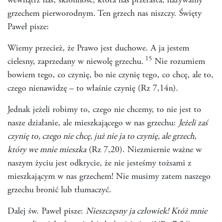
wewnątrz nas, skłonność, która nas przerasta, nazywamy
grzechem pierworodnym. Ten grzech nas niszczy. Święty
Paweł pisze:
Wiemy przecież, że Prawo jest duchowe. A ja jestem
15
cielesny, zaprzedany w niewolę grzechu.
Nie rozumiem
bowiem tego, co czynię, bo nie czynię tego, co chcę, ale to,
czego nienawidzę – to właśnie czynię (Rz 7,14n).
Jednak jeżeli robimy to, czego nie chcemy, to nie jest to
nasze działanie, ale mieszkającego w nas grzechu:
Jeżeli zaś
czynię to, czego nie chcę, już nie ja to czynię, ale grzech,
który we mnie mieszka
(Rz 7,20). Niezmiernie ważne w
naszym życiu jest odkrycie, że nie jesteśmy tożsami z
mieszkającym w nas grzechem! Nie musimy zatem naszego
grzechu bronić lub tłumaczyć.
Dalej św. Paweł pisze:
Nieszczęsny ja człowiek! Któż mnie