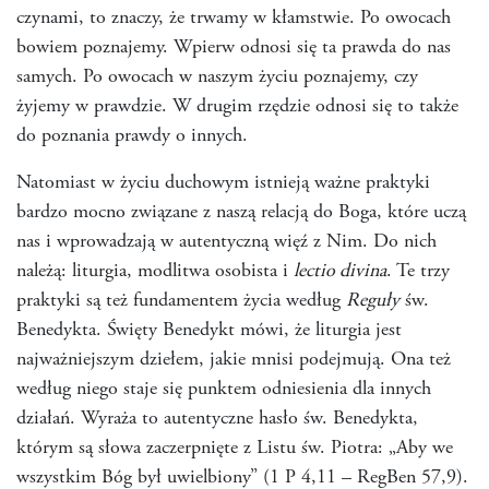
czynami, to znaczy, że trwamy w kłamstwie. Po owocach
bowiem poznajemy. Wpierw odnosi się ta prawda do nas
samych. Po owocach w naszym życiu poznajemy, czy
żyjemy w prawdzie. W drugim rzędzie odnosi się to także
do poznania prawdy o innych.
Natomiast w życiu duchowym istnieją ważne praktyki
bardzo mocno związane z naszą relacją do Boga, które uczą
nas i wprowadzają w autentyczną więź z Nim. Do nich
należą: liturgia, modlitwa osobista i
lectio divina
. Te trzy
praktyki są też fundamentem życia według
Reguły
św.
Benedykta. Święty Benedykt mówi, że liturgia jest
najważniejszym dziełem, jakie mnisi podejmują. Ona też
według niego staje się punktem odniesienia dla innych
działań. Wyraża to autentyczne hasło św. Benedykta,
którym są słowa zaczerpnięte z Listu św. Piotra: „Aby we
wszystkim Bóg był uwielbiony” (1 P 4,11 – RegBen 57,9).