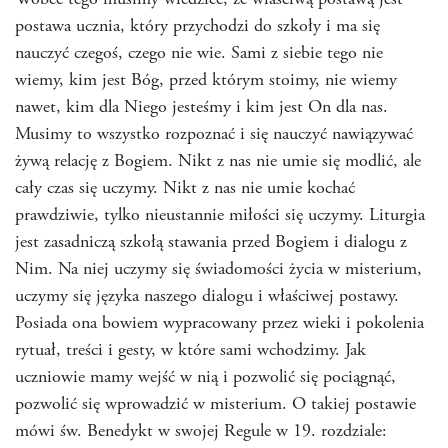
Wobec tego musimy wiedzieć, że właściwą postawą jest
postawa ucznia, który przychodzi do szkoły i ma się
nauczyć czegoś, czego nie wie. Sami z siebie tego nie
wiemy, kim jest Bóg, przed którym stoimy, nie wiemy
nawet, kim dla Niego jesteśmy i kim jest On dla nas.
Musimy to wszystko rozpoznać i się nauczyć nawiązywać
żywą relację z Bogiem. Nikt z nas nie umie się modlić, ale
cały czas się uczymy. Nikt z nas nie umie kochać
prawdziwie, tylko nieustannie miłości się uczymy. Liturgia
jest zasadniczą szkołą stawania przed Bogiem i dialogu z
Nim. Na niej uczymy się świadomości życia w misterium,
uczymy się języka naszego dialogu i właściwej postawy.
Posiada ona bowiem wypracowany przez wieki i pokolenia
rytuał, treści i gesty, w które sami wchodzimy. Jak
uczniowie mamy wejść w nią i pozwolić się pociągnąć,
pozwolić się wprowadzić w misterium. O takiej postawie
mówi św. Benedykt w swojej Regule w 19. rozdziale: