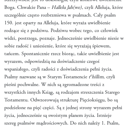
Rzeczywiście jest to doksologia, czyli końcowe uwielbienie
Boga. Chwalcie Pana –
Hallelu Jah(we)
, czyli Alleluja, które
szczególnie często rozbrzmiewa w psalmach. Cały psalm
150. jest oparty na Alleluja, które wyraża uwielbienie
rodzące się z podziwu. Podziwu wobec tego, co człowiek
widzi, postrzega, poznaje. Jednocześnie uwielbienie niesie w
sobie radość i uniesienie, które się wyrażają śpiewem,
tańcem. Spontanicznie rzecz biorąc, takie uwielbienie jest
wyrazem, odpowiedzią na doświadczenie czegoś
wspaniałego, czyli radości z doświadczenia pełni życia.
e
Psalmy nazwane są w Starym Testamencie
t
hillim
, czyli
pieśni pochwalne. W nich są zgromadzone treści z
wszystkich innych Ksiąg, są rodzajem streszczenia Starego
Testamentu. Odwzorowują strukturę Pięcioksięgu, bo są
podzielone na pięć części. Są z jednej strony wyrazem pełni
życia, jednocześnie są swoistym planem życia. Istnieje
szereg psalmów mądrościowych. Do nich należy 1. Psalm,