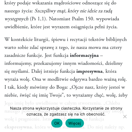
który podaje wskazania mądrościowe odnoszące się do
naszego życia:
Szczęśliwy mąż, który nie idzie za radą
występnych
(Ps 1,1). Natomiast Psalm 150. wypowiada
uwielbienie, które jest wyrazem osiągnięcia pełni życia.
W kontekście liturgii, śpiewu i recytacji tekstów biblijnych
warto sobie zdać sprawę z tego, że nasza mowa ma cztery
zasadnicze funkcje. Jest funkcja
informacyjna
–
informujemy, przekazujemy innym wiadomości, dzielimy
się myślami. Dalej istnieje funkcja
impresywna
, która
wyraża wolę. Ona w modlitwie odgrywa bardzo ważną rolę.
I tak, kiedy mówimy do Boga: „Ojcze nasz, który jesteś w
niebie, święć się imię Twoje”, to wyrażamy chęć, wolę, żeby
Jego imię było uwielbione w całym stworzeniu. „Chleba
Nasza strona wykorzystuje ciasteczka. Korzystanie ze strony
naszego powszedniego daj nam dzisiaj” – wyrażamy swoją
oznacza, że zgadzasz się na ich obecność.
wolę i pragnienie. Istnieje jednak jeszcze funkcja
OK
Więcej
ekspresywna
, która wyraża stan ducha. Do niej należy np.