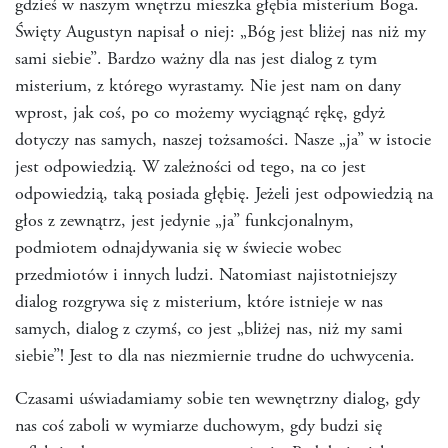
gdzieś w naszym wnętrzu mieszka głębia misterium Boga.
Święty Augustyn napisał o niej: „Bóg jest bliżej nas niż my
sami siebie”. Bardzo ważny dla nas jest dialog z tym
misterium, z którego wyrastamy. Nie jest nam on dany
wprost, jak coś, po co możemy wyciągnąć rękę, gdyż
dotyczy nas samych, naszej tożsamości. Nasze „ja” w istocie
jest odpowiedzią. W zależności od tego, na co jest
odpowiedzią, taką posiada głębię. Jeżeli jest odpowiedzią na
głos z zewnątrz, jest jedynie „ja” funkcjonalnym,
podmiotem odnajdywania się w świecie wobec
przedmiotów i innych ludzi. Natomiast najistotniejszy
dialog rozgrywa się z misterium, które istnieje w nas
samych, dialog z czymś, co jest „bliżej nas, niż my sami
siebie”! Jest to dla nas niezmiernie trudne do uchwycenia.
Czasami uświadamiamy sobie ten wewnętrzny dialog, gdy
nas coś zaboli w wymiarze duchowym, gdy budzi się