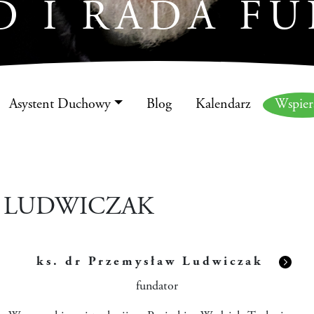
D I RADA FU
Asystent Duchowy
Blog
Kalendarz
Wspie
 LUDWICZAK
ks. dr Przemysław Ludwiczak
fundator