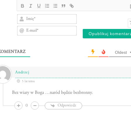
Imię*
E-
mail*
OMENTARZ
Oldest
Andrzej
5 lat temu
Bez wiary w Boga …naród będzie bezbronny.
0
Odpowiedz