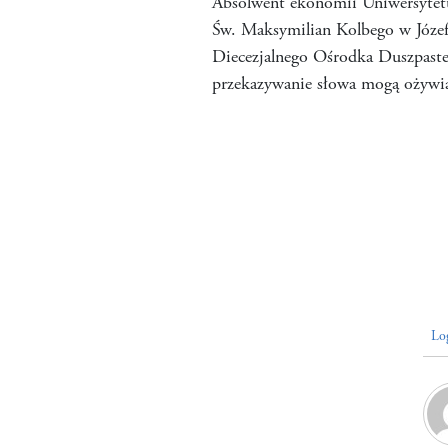
Absolwent ekonomii Uniwersytetu
Św. Maksymilian Kolbego w Józef
Diecezjalnego Ośrodka Duszpaste
przekazywanie słowa mogą ożywia
Lo