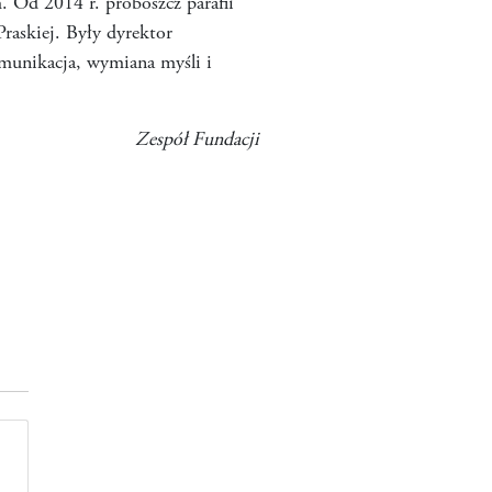
 Od 2014 r. proboszcz parafii
askiej. Były dyrektor
munikacja, wymiana myśli i
Zespół Fundacji