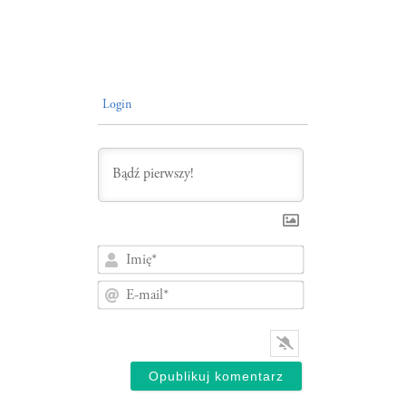
Login
Imię*
E-
mail*