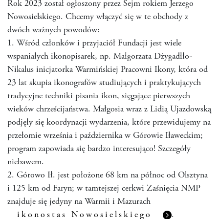
Rok 2023 został ogłoszony przez Sejm rokiem Jerzego
Nowosielskiego. Chcemy włączyć się w te obchody z
dwóch ważnych powodów:
1. Wśród członków i przyjaciół Fundacji jest wiele
wspaniałych ikonopisarek, np. Małgorzata Dżygadłło-
Nikalus inicjatorka Warmińskiej Pracowni Ikony, która od
23 lat skupia ikonografów studiujących i praktykujących
tradycyjne techniki pisania ikon, sięgające pierwszych
wieków chrześcijaństwa. Małgosia wraz z Lidią Ujazdowską
podjęły się koordynacji wydarzenia, które przewidujemy na
przełomie września i października w Górowie Iławeckim;
program zapowiada się bardzo interesująco! Szczegóły
niebawem.
2. Górowo Ił. jest położone 68 km na północ od Olsztyna
i 125 km od Faryn; w tamtejszej cerkwi Zaśnięcia NMP
znajduje się jedyny na Warmii i Mazurach
ikonostas Nowosielskiego
.