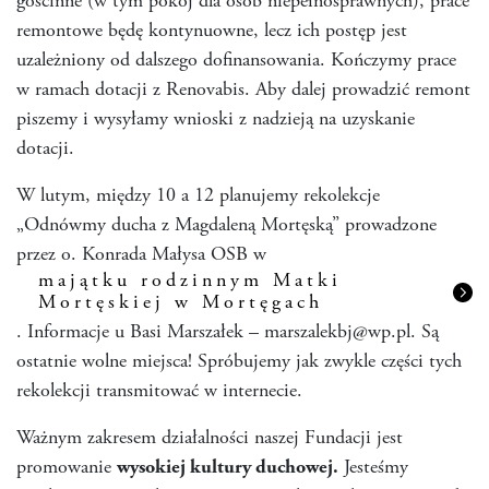
gościnne (w tym pokój dla osób niepełnosprawnych), prace
remontowe będę kontynuowne, lecz ich postęp jest
uzależniony od dalszego dofinansowania. Kończymy prace
w ramach dotacji z Renovabis. Aby dalej prowadzić remont
piszemy i wysyłamy wnioski z nadzieją na uzyskanie
dotacji.
W lutym, między 10 a 12 planujemy rekolekcje
„Odnówmy ducha z Magdaleną Mortęską” prowadzone
przez o. Konrada Małysa OSB w
majątku rodzinnym Matki
Mortęskiej w Mortęgach
. Informacje u Basi Marszałek – marszalekbj@wp.pl. Są
ostatnie wolne miejsca! Spróbujemy jak zwykle części tych
rekolekcji transmitować w internecie.
Ważnym zakresem działalności naszej Fundacji jest
promowanie
wysokiej kultury duchowej.
Jesteśmy