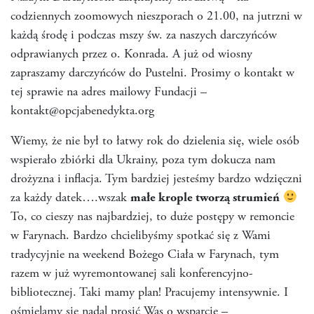
codziennych zoomowych nieszporach o 21.00, na jutrzni w
każdą środę i podczas mszy św. za naszych darczyńców
odprawianych przez o. Konrada. A już od wiosny
zapraszamy darczyńców do Pustelni. Prosimy o kontakt w
tej sprawie na adres mailowy Fundacji –
kontakt@opcjabenedykta.org
Wiemy, że nie był to łatwy rok do dzielenia się, wiele osób
wspierało zbiórki dla Ukrainy, poza tym dokucza nam
drożyzna i inflacja. Tym bardziej jesteśmy bardzo wdzięczni
za każdy datek….wszak
małe krople tworzą strumień
To, co cieszy nas najbardziej, to duże postępy w remoncie
w Farynach. Bardzo chcielibyśmy spotkać się z Wami
tradycyjnie na weekend Bożego Ciała w Farynach, tym
razem w już wyremontowanej sali konferencyjno-
bibliotecznej. Taki mamy plan! Pracujemy intensywnie. I
ośmielamy się nadal prosić Was o wsparcie –