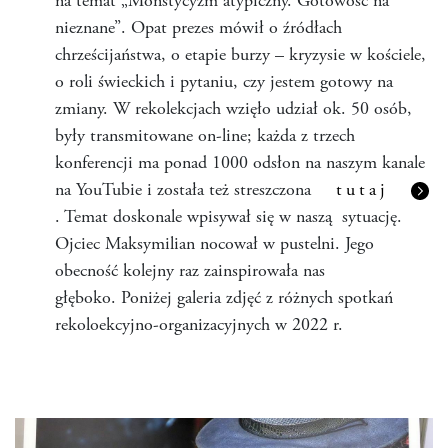
na temat „Monstycyzm atypiczny. Gotowość na
nieznane”. Opat prezes mówił o źródłach
chrześcijaństwa, o etapie burzy – kryzysie w kościele,
o roli świeckich i pytaniu, czy jestem gotowy na
zmiany. W rekolekcjach wzięło udział ok. 50 osób,
były transmitowane on-line; każda z trzech
konferencji ma ponad 1000 odsłon na naszym kanale
na YouTubie i została też streszczona
tutaj
. Temat doskonale wpisywał się w naszą sytuację.
Ojciec Maksymilian nocował w pustelni. Jego
obecność kolejny raz zainspirowała nas
głęboko. Poniżej galeria zdjęć z różnych spotkań
rekoloekcyjno-organizacyjnych w 2022 r.