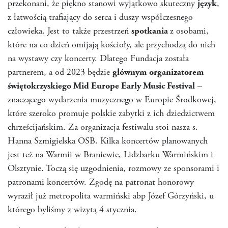
przekonani, że piękno stanowi wyjątkowo skuteczny
język
,
z łatwością trafiający do serca i duszy współczesnego
człowieka. Jest to także przestrzeń
spotkania
z osobami,
które na co dzień omijają kościoły, ale przychodzą do nich
na wystawy czy koncerty. Dlatego Fundacja została
partnerem, a od 2023 będzie
głównym organizatorem
świętokrzyskiego Mid Europe Early Music Festival
–
znaczącego wydarzenia muzycznego w Europie Środkowej,
które szeroko promuje polskie zabytki z ich dziedzictwem
chrześcijańskim. Za organizacja festiwalu stoi nasza s.
Hanna Szmigielska OSB. Kilka koncertów planowanych
jest też na Warmii w Braniewie, Lidzbarku Warmińskim i
Olsztynie. Toczą się uzgodnienia, rozmowy ze sponsorami i
patronami koncertów. Zgodę na patronat honorowy
wyraził już metropolita warmiński abp Józef Górzyński, u
którego byliśmy z wizytą 4 stycznia.