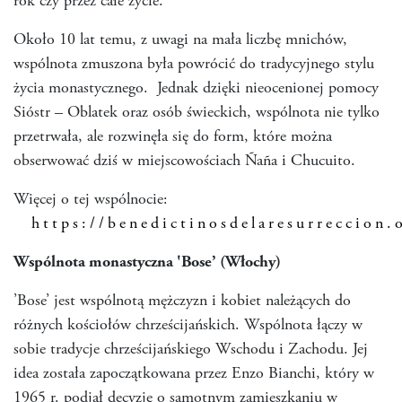
rok czy przez całe życie.
Około 10 lat temu, z uwagi na mała liczbę mnichów,
wspólnota zmuszona była powrócić do tradycyjnego stylu
życia monastycznego. Jednak dzięki nieocenionej pomocy
Sióstr – Oblatek oraz osób świeckich, wspólnota nie tylko
przetrwała, ale rozwinęła się do form, które można
obserwować dziś w miejscowościach Ñaña i Chucuito.
Więcej o tej wspólnocie:
https://benedictinosdelaresurreccion.
Wspólnota monastyczna 'Bose’ (Włochy)
’Bose’ jest wspólnotą mężczyzn i kobiet należących do
różnych kościołów chrześcijańskich. Wspólnota łączy w
sobie tradycje chrześcijańskiego Wschodu i Zachodu. Jej
idea została zapoczątkowana przez Enzo Bianchi, który w
1965 r. podjął decyzję o samotnym zamieszkaniu w