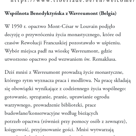
https://www.tiberiade.be/en/welcome/
Wspólnota Benedyktyńska z Wavreumont (Belgia)
W 1950 r. opactwo Mont-César w Louvain podjęło
decyzję o przywróceniu życia monastycznego, które od
czasów Rewolucji Francuskiej pozostawało w uśpieniu.
Wybór miejsca padł na wioskę Wavreumont, gdzie
utworzono opactwo pod wezwaniem św. Remaklusa.
Dziś mnisi z Wavreumont prowadzą życie monastyczne,
którego rytm wyznacza praca i modlitwa. Na pracę składają
się obowiązki wynikające z codziennego życia wspólnego:
gotowanie, sprzątanie, pranie, uprawianie ogrodu
warzywnego, prowadzenie biblioteki, prace
budowlane/konserwacyjne według bieżących
potrzeb opactwa (również przy pomocy osób z zewnątrz),
księgowość, przyjmowanie gości. Mnisi wytwarzają