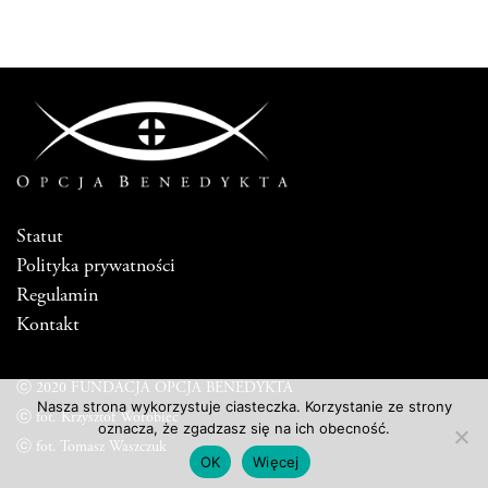
Statut
Polityka prywatności
Regulamin
Kontakt
ⓒ 2020 FUNDACJA OPCJA BENEDYKTA
Nasza strona wykorzystuje ciasteczka. Korzystanie ze strony
ⓒ fot. Krzysztof Worobiec
oznacza, że zgadzasz się na ich obecność.
ⓒ fot. Tomasz Waszczuk
OK
Więcej