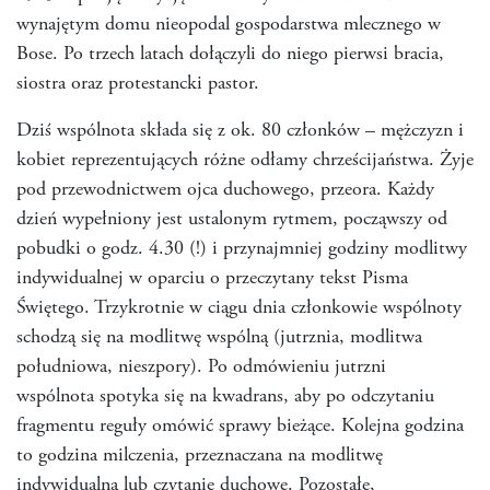
wynajętym domu nieopodal gospodarstwa mlecznego w
Bose. Po trzech latach dołączyli do niego pierwsi bracia,
siostra oraz protestancki pastor.
Dziś wspólnota składa się z ok. 80 członków – mężczyzn i
kobiet reprezentujących różne odłamy chrześcijaństwa. Żyje
pod przewodnictwem ojca duchowego, przeora. Każdy
dzień wypełniony jest ustalonym rytmem, począwszy od
pobudki o godz. 4.30 (!) i przynajmniej godziny modlitwy
indywidualnej w oparciu o przeczytany tekst Pisma
Świętego. Trzykrotnie w ciągu dnia członkowie wspólnoty
schodzą się na modlitwę wspólną (jutrznia, modlitwa
południowa, nieszpory). Po odmówieniu jutrzni
wspólnota spotyka się na kwadrans, aby po odczytaniu
fragmentu reguły omówić sprawy bieżące. Kolejna godzina
to godzina milczenia, przeznaczana na modlitwę
indywidualną lub czytanie duchowe. Pozostałe,