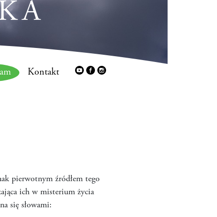
KA
ram
Kontakt
nak pierwotnym źródłem tego
ająca ich w misterium życia
yna się słowami: