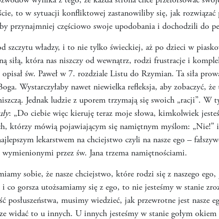
rozwodów wynika z tego, że każda strona chce przeforsować sw
ście, to w sytuacji konfliktowej zastanowiliby się, jak rozwiąza
liby przynajmniej częściowo swoje upodobania i dochodzili do pe
od szczytu władzy, i to nie tylko świeckiej, aż po dzieci w pias
ną siłą, która nas niszczy od wewnątrz, rodzi frustracje i komple
j opisał św. Paweł w 7. rozdziale Listu do Rzymian. Ta siła prow
oga. Wystarczyłaby nawet niewielka refleksja, aby zobaczyć, że 
niszczą. Jednak ludzie z uporem trzymają się swoich „racji”. W 
uły
: „Do ciebie więc kieruję teraz moje słowa, kimkolwiek jesteś
ych, którzy mówią pojawiającym się namiętnym myślom: „Nie!” i
ajlepszym lekarstwem na chciejstwo czyli na nasze ego – fałszywe
ę wymienionymi przez św. Jana trzema namiętnościami.
iamy sobie, że nasze chciejstwo, które rodzi się z naszego ego
 i co gorsza utożsamiamy się z ego, to nie jesteśmy w stanie zr
ć posłuszeństwa, musimy wiedzieć, jak przewrotne jest nasze e
e widać to u innych. U innych jesteśmy w stanie gołym okiem 