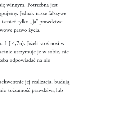
się winnym. Potrzebna jest
ępujemy. Jednak nasze fałszywe
istnieć tylko „Ja” prawdziwe
tawowe prawo życia.
 1 J 4,7n). Jeżeli ktoś nosi w
cześnie utrzymuje je w sobie, nie
rzeba odpowiadać na nie
ekwentnie jej realizacja, budują
dnio tożsamość prawdziwą lub