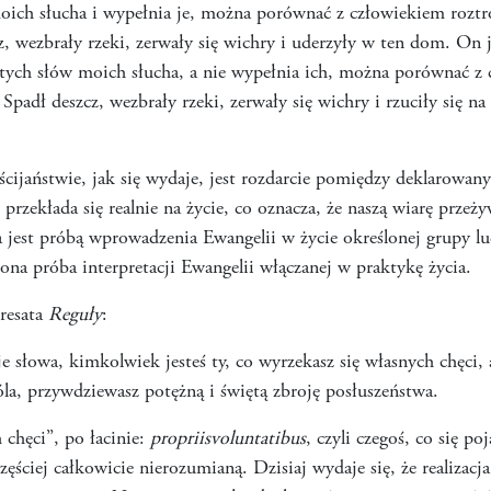
oich słucha i wypełnia je, można porównać z człowiekiem roz
z, wezbrały rzeki, zerwały się wichry i uderzyły w ten dom. On j
 tych słów moich słucha, a nie wypełnia ich, można porównać z
7
Spadł deszcz, wezbrały rzeki, zerwały się wichry i rzuciły się n
ijaństwie, jak się wydaje, jest rozdarcie pomiędzy deklarowan
przekłada się realnie na życie, co oznacza, że naszą wiarę prze
jest próbą wprowadzenia Ewangelii w życie określonej grupy lud
fiona próba interpretacji Ewangelii włączanej w praktykę życia.
resata
Reguły
:
je słowa, kimkolwiek jesteś ty, co wyrzekasz się własnych chęci,
a, przywdziewasz potężną i świętą zbroję posłuszeństwa.
 chęci”, po łacinie:
propriisvoluntatibus
, czyli czegoś, co się po
ęściej całkowicie nierozumianą. Dzisiaj wydaje się, że realizacj