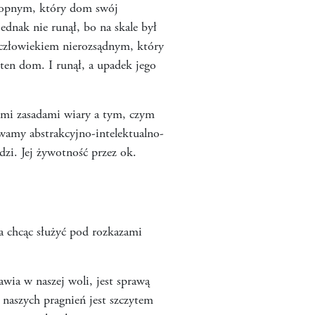
tropnym, który dom swój
ednak nie runął, bo na skale był
 człowiekiem nierozsądnym, który
a ten dom. I runął, a upadek jego
ymi zasadami wiary a tym, czym
żywamy abstrakcyjno-intelektualno-
zi. Jej żywotność przez ok.
 a chcąc służyć pod rozkazami
jawia w naszej woli, jest sprawą
a naszych pragnień jest szczytem