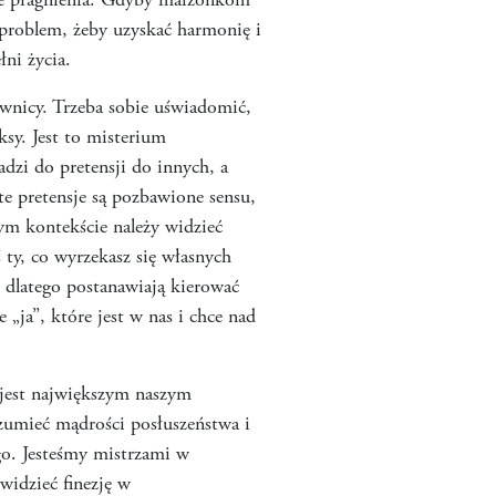
oje pragnienia. Gdyby małżonkom
ć problem, żeby uzyskać harmonię i
łni życia.
kownicy. Trzeba sobie uświadomić,
ksy. Jest to misterium
adzi do pretensji do innych, a
te pretensje są pozbawione sensu,
tym kontekście należy widzieć
 ty, co wyrzekasz się własnych
 dlatego postanawiają kierować
 „ja”, które jest w nas i chce nad
, jest największym naszym
ozumieć mądrości posłuszeństwa i
go. Jesteśmy mistrzami w
widzieć finezję w