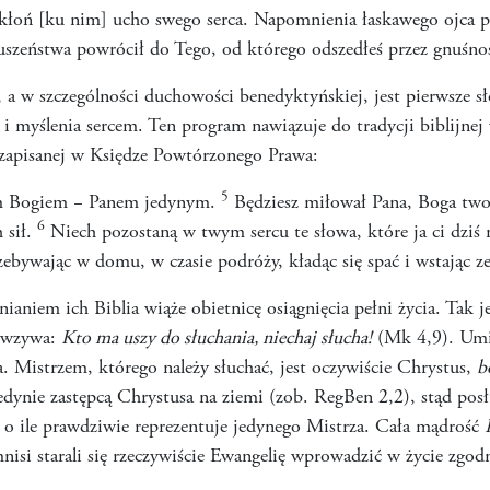
akłoń [ku nim] ucho swego serca. Napomnienia łaskawego ojca p
łuszeństwa powrócił do Tego, od którego odszedłeś przez gnuśno
 a w szczególności duchowości benedyktyńskiej, jest pierwsze s
i myślenia sercem. Ten program nawiązuje do tradycji biblijnej 
 zapisanej w Księdze Powtórzonego Prawa:
5
zym Bogiem − Panem jedynym.
Będziesz miłował Pana, Boga twoje
6
 sił.
Niech pozostaną w twym sercu te słowa, które ja ci dziś
ebywając w domu, w czasie podróży, kładąc się spać i wstając z
ianiem ich Biblia wiąże obietnicę osiągnięcia pełni życia. Tak
y wzywa:
Kto ma uszy do słuchania, niechaj słucha!
(Mk 4,9). Umie
ca. Mistrzem, którego należy słuchać, jest oczywiście Chrystus,
b
edynie zastępcą Chrystusa na ziemi (zob. RegBen 2,2), stąd posł
 o ile prawdziwie reprezentuje jedynego Mistrza. Cała mądrość
isi starali się rzeczywiście Ewangelię wprowadzić w życie zgod