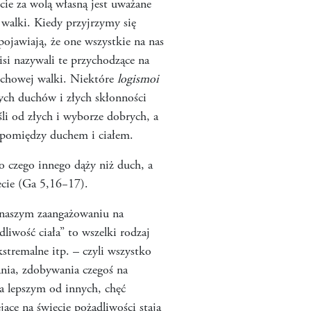
cie za wolą własną jest uważane
walki. Kiedy przyjrzymy się
 pojawiają, że one wszystkie na nas
si nazywali te przychodzące na
duchowej walki. Niektóre
logismoi
ych duchów i złych skłonności
li od złych i wyborze dobrych, a
 pomiędzy duchem i ciałem.
 czego innego dąży niż duch, a
cecie (Ga 5,16−17).
w naszym zaangażowaniu na
dliwość ciała” to wszelki rodzaj
stremalne itp. – czyli wszystko
ania, zdobywania czegoś na
ia lepszym od innych, chęć
jące na świecie pożądliwości stają