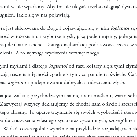
 sami w nie wpadamy. Aby im nie ulegać, trzeba osiągnąć dystans
gnień, jakie się w nas pojawiają.
óra jest skierowana do Boga i pojawiające się w nim
logismoi
są 
ność w rozeznaniu i wyborze myśli, jaką podejmujemy, polega n
aj delikatne i ciche. Dlatego najbardziej podstawową rzeczą w 
umienia. A to wymaga wyciszenia wewnętrznego.
złymi myślami i dlatego
logismoi
od razu kojarzy się z tymi zły
zają nasze namiętności zgodne z tym, co panuje na świecie. Ca
 nas
logismoi
i podejmowaniu dobrych, a odrzuceniu złych.
na jest walka z przychodzącymi namiętnymi myślami, warto sob
 Zazwyczaj wszyscy deklarujemy, że chodzi nam o życie i szczęśc
k tego chcemy. To uparte trzymanie się swoich wyobrażeń i stero
 do zniszczenia własnego życia oraz życia innych, szczególnie na
Widać to szczególnie wyraźnie na przykładzie rozpadających się