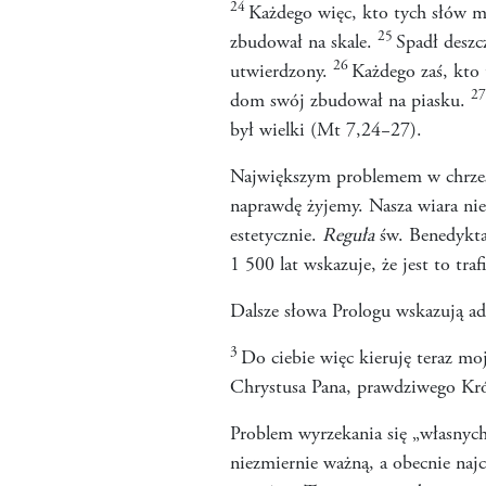
24
Każdego więc, kto tych słów m
25
zbudował na skale.
Spadł deszc
26
utwierdzony.
Każdego zaś, kto
2
dom swój zbudował na piasku.
był wielki (Mt 7,24−27).
Największym problemem w chrześc
naprawdę żyjemy. Nasza wiara nie 
estetycznie.
Reguła
św. Benedykta 
1 500 lat wskazuje, że jest to tra
Dalsze słowa Prologu wskazują ad
3
Do ciebie więc kieruję teraz mo
Chrystusa Pana, prawdziwego Król
Problem wyrzekania się „własnych
niezmiernie ważną, a obecnie najcz