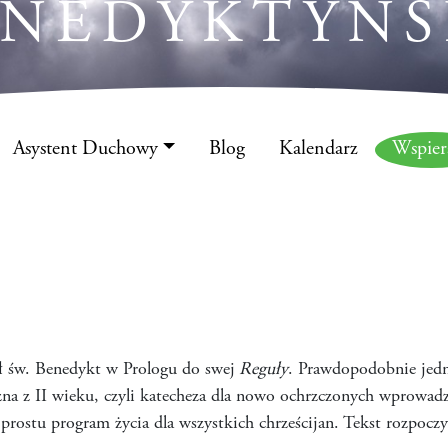
ENEDYKTYŃS
Asystent Duchowy
Blog
Kalendarz
Wspie
ił św. Benedykt w Prologu do swej
Reguły
. Prawdopodobnie jed
zna z II wieku, czyli katecheza dla nowo ochrzczonych wprowadz
o prostu program życia dla wszystkich chrześcijan. Tekst rozpocz