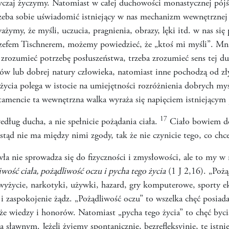
zwyczaj życzymy. Natomiast w całej duchowości monastycznej pójś
zeba sobie uświadomić istniejący w nas mechanizm wewnętrznej 
ażymy, że myśli, uczucia, pragnienia, obrazy, lęki itd. w nas się
ózefem Tischnerem, możemy powiedzieć, że „ktoś mi myśli”. Mni
 zrozumieć potrzebę posłuszeństwa, trzeba zrozumieć sens tej 
w lub dobrej natury człowieka, natomiast inne pochodzą od zł
życia polega w istocie na umiejętności rozróżnienia dobrych myś
mencie ta wewnętrzna walka wyraża się napięciem istniejącym
17
dług ducha, a nie spełnicie pożądania ciała.
Ciało bowiem do
 stąd nie ma między nimi zgody, tak że nie czynicie tego, co ch
wła nie sprowadza się do fizyczności i zmysłowości, ale to my 
iwość ciała, pożądliwość oczu i pycha tego życia
(1 J 2,16). „Pożą
wyżycie, narkotyki, używki, hazard, gry komputerowe, sporty ek
i zaspokojenie żądz. „Pożądliwość oczu” to wszelka chęć posiad
kże wiedzy i honorów. Natomiast „pycha tego życia” to chęć byc
sławnym. Jeżeli żyjemy spontanicznie, bezrefleksyjnie, te istnie