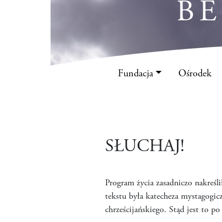
B
Fundacja
Ośrodek
SŁUCHAJ!
Program życia zasadniczo nakreśl
tekstu była katecheza mystagogic
chrześcijańskiego. Stąd jest to p