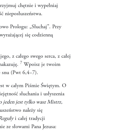
rzyjmuj chętnie i wypełniaj
ść nieposłuszeństwa.
łowo Prologu: „Słuchaj”. Przy
wyrażającej się codzienną
go, z całego swego serca, z całej
7
 nakazuję.
Wpoisz je twoim
e snu (Pwt 6,4−7).
 jest w całym Piśmie Świętym. O
jętność słuchania i usłyszenia
o jeden jest tylko wasz Mistrz,
uszeństwo należy się
Reguły
i całej tradycji
nie ze słowami Pana Jezusa: