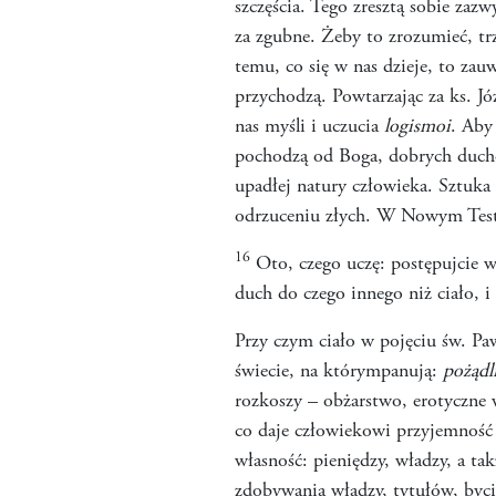
szczęścia. Tego zresztą sobie za
za zgubne. Żeby to zrozumieć, tr
temu, co się w nas dzieje, to zauw
przychodzą. Powtarzając za ks. J
nas myśli i uczucia
logismoi
. Aby
pochodzą od Boga, dobrych duchó
upadłej natury człowieka. Sztuka 
odrzuceniu złych. W Nowym Testa
16
Oto, czego uczę: postępujcie we
duch do czego innego niż ciało, i
Przy czym ciało w pojęciu św. Pa
świecie, na którympanują:
pożądl
rozkoszy – obżarstwo, erotyczne 
co daje człowiekowi przyjemność 
własność: pieniędzy, władzy, a ta
zdobywania władzy, tytułów, bycia 