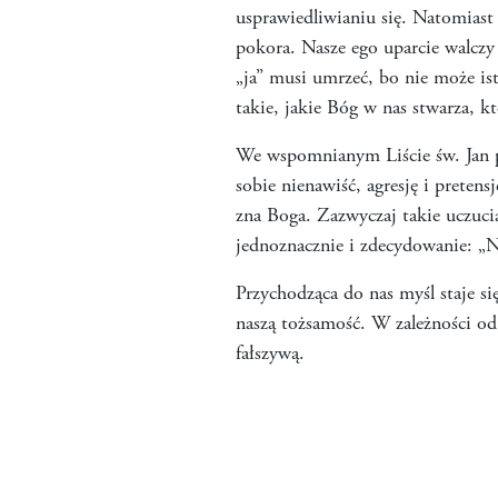
usprawiedliwianiu się. Natomiast
pokora. Nasze ego uparcie walczy
„ja” musi umrzeć, bo nie może is
takie, jakie Bóg w nas stwarza, k
We wspomnianym Liście św. Jan pis
sobie nienawiść, agresję i pretens
zna Boga. Zazwyczaj takie uczucia
jednoznacznie i zdecydowanie: „N
Przychodząca do nas myśl staje si
naszą tożsamość. W zależności o
fałszywą.