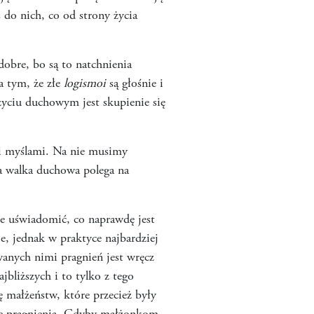
 do nich, co od strony życia
dobre, bo są to natchnienia
a tym, że złe
logismoi
są głośnie i
życiu duchowym jest skupienie się
mi myślami. Na nie musimy
ła walka duchowa polega na
ie uświadomić, co naprawdę jest
ie, jednak w praktyce najbardziej
wanych nimi pragnień jest wręcz
jbliższych i to tylko z tego
 małżeństw, które przecież były