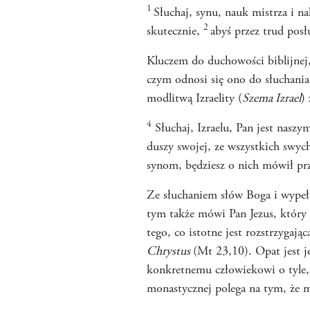
1
Słuchaj, synu, nauk mistrza i n
2
skutecznie,
abyś przez trud pos
Kluczem do duchowości biblijnej,
czym odnosi się ono do słuchania 
modlitwą Izraelity (
Szema Izrael
)
4
Słuchaj, Izraelu, Pan jest nas
duszy swojej, ze wszystkich swych
synom, będziesz o nich mówił prz
Ze słuchaniem słów Boga i wypełn
tym także mówi Pan Jezus, któr
tego, co istotne jest rozstrzygają
Chrystus
(Mt 23,10). Opat jest j
konkretnemu człowiekowi o tyle,
monastycznej polega na tym, że mn