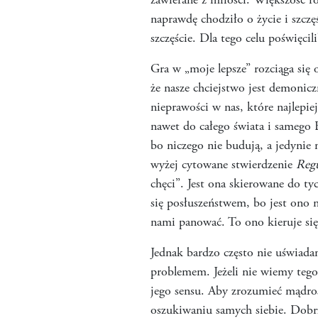
zawierane z miłości. Większość 
naprawdę chodziło o życie i szczę
szczęście. Dla tego celu poświęci
Gra w „moje lepsze” rozciąga się 
że nasze chciejstwo jest demonicz
nieprawości w nas, które najlepie
nawet do całego świata i samego B
bo niczego nie budują, a jedynie 
wyżej cytowane stwierdzenie
Reg
chęci”. Jest ona skierowane do t
się posłuszeństwem, bo jest ono n
nami panować. To ono kieruje si
Jednak bardzo często nie uświadam
problemem. Jeżeli nie wiemy tego
jego sensu. Aby zrozumieć mądroś
oszukiwaniu samych siebie. Dobrz