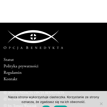
Statut
Polityka prywatności
Regulamin
Kontakt
ⓒ 2020 FUNDACJA OPCJA BENEDYKTA
Nasza strona wykorzystuje ciasteczka. Korzystanie ze strony
ⓒ fot. Krzysztof Worobiec
oznacza, że zgadzasz się na ich obecność.
ⓒ fot. Tomasz Waszczuk