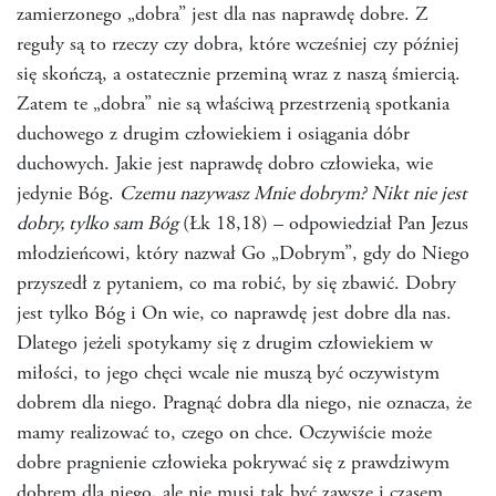
zamierzonego „dobra” jest dla nas naprawdę dobre. Z
reguły są to rzeczy czy dobra, które wcześniej czy później
się skończą, a ostatecznie przeminą wraz z naszą śmiercią.
Zatem te „dobra” nie są właściwą przestrzenią spotkania
duchowego z drugim człowiekiem i osiągania dóbr
duchowych. Jakie jest naprawdę dobro człowieka, wie
jedynie Bóg.
Czemu nazywasz Mnie dobrym? Nikt nie jest
dobry, tylko sam Bóg
(Łk 18,18) – odpowiedział Pan Jezus
młodzieńcowi, który nazwał Go „Dobrym”, gdy do Niego
przyszedł z pytaniem, co ma robić, by się zbawić. Dobry
jest tylko Bóg i On wie, co naprawdę jest dobre dla nas.
Dlatego jeżeli spotykamy się z drugim człowiekiem w
miłości, to jego chęci wcale nie muszą być oczywistym
dobrem dla niego. Pragnąć dobra dla niego, nie oznacza, że
mamy realizować to, czego on chce. Oczywiście może
dobre pragnienie człowieka pokrywać się z prawdziwym
dobrem dla niego, ale nie musi tak być zawsze i czasem