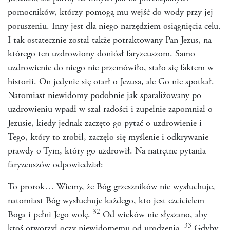
pomocników, którzy pomogą mu wejść do wody przy jej
poruszeniu. Inny jest dla niego narzędziem osiągnięcia celu.
I tak ostatecznie został także potraktowany Pan Jezus, na
którego ten uzdrowiony doniósł faryzeuszom. Samo
uzdrowienie do niego nie przemówiło, stało się faktem w
historii. On jedynie się otarł o Jezusa, ale Go nie spotkał.
Natomiast niewidomy podobnie jak sparaliżowany po
uzdrowieniu wpadł w szał radości i zupełnie zapomniał o
Jezusie, kiedy jednak zaczęto go pytać o uzdrowienie i
Tego, który to zrobił, zaczęło się myślenie i odkrywanie
prawdy o Tym, który go uzdrowił. Na natrętne pytania
faryzeuszów odpowiedział:
To prorok… Wiemy, że Bóg grzeszników nie wysłuchuje,
natomiast Bóg wysłuchuje każdego, kto jest czcicielem
32
Boga i pełni Jego wolę.
Od wieków nie słyszano, aby
33
ktoś otworzył oczy niewidomemu od urodzenia.
Gdyby