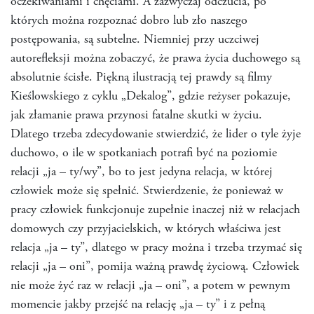
oczekiwaniami i chęciami. A zazwyczaj odczucia, po
których można rozpoznać dobro lub zło naszego
postępowania, są subtelne. Niemniej przy uczciwej
autorefleksji można zobaczyć, że prawa życia duchowego są
absolutnie ścisłe. Piękną ilustracją tej prawdy są filmy
Kieślowskiego z cyklu „Dekalog”, gdzie reżyser pokazuje,
jak złamanie prawa przynosi fatalne skutki w życiu.
Dlatego trzeba zdecydowanie stwierdzić, że lider o tyle żyje
duchowo, o ile w spotkaniach potrafi być na poziomie
relacji „ja – ty/wy”, bo to jest jedyna relacja, w której
człowiek może się spełnić. Stwierdzenie, że ponieważ w
pracy człowiek funkcjonuje zupełnie inaczej niż w relacjach
domowych czy przyjacielskich, w których właściwa jest
relacja „ja – ty”, dlatego w pracy można i trzeba trzymać się
relacji „ja – oni”, pomija ważną prawdę życiową. Człowiek
nie może żyć raz w relacji „ja – oni”, a potem w pewnym
momencie jakby przejść na relację „ja – ty” i z pełną