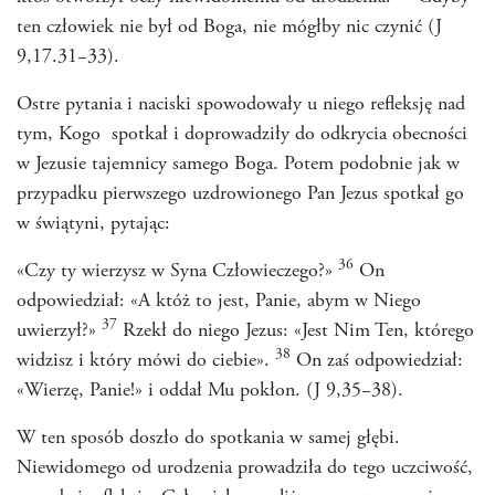
ten człowiek nie był od Boga, nie mógłby nic czynić (J
9,17.31−33).
Ostre pytania i naciski spowodowały u niego refleksję nad
tym, Kogo spotkał i doprowadziły do odkrycia obecności
w Jezusie tajemnicy samego Boga. Potem podobnie jak w
przypadku pierwszego uzdrowionego Pan Jezus spotkał go
w świątyni, pytając:
36
«Czy ty wierzysz w Syna Człowieczego?»
On
odpowiedział: «A któż to jest, Panie, abym w Niego
37
uwierzył?»
Rzekł do niego Jezus: «Jest Nim Ten, którego
38
widzisz i który mówi do ciebie».
On zaś odpowiedział:
«Wierzę, Panie!» i oddał Mu pokłon. (J 9,35−38).
W ten sposób doszło do spotkania w samej głębi.
Niewidomego od urodzenia prowadziła do tego uczciwość,