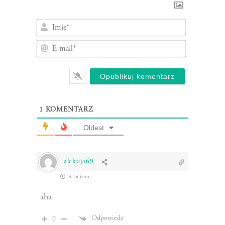
Imię*
E-
mail*
1
KOMENTARZ
Oldest
alekuja69
4 lat temu
aha
Odpowiedz
0