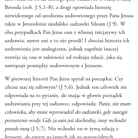
Betesda (zob. J 5,1–8), a drugi opowiada historię
niewidomego od urodzenia uzdrowionego przez Pana Jezusa
także w Jerozolimie niedaleko sadzawki Siloam (J 9). W
obu przypadkach Pan Jezus sam z własnej inicjatywy ich
uzdrawia, nawet oni o to nie prosili! I chociaż historia ich
uzdrowienia jest analogiczna, jednak zupełnie inaczej
rozwija się ona w zależności od rodzaju relacji, jaka się
nawiązuje pomiędzy uzdrowionym a Jezusem.
W pierwszej historii Pan Jezus spytał na początku:
Czy
chcesz stać się zdrowym?
(J 5,6). Jednak ten człowiek nie
odpowiada na to pytanie, ale mając w głowie porządek
uzdrawiania przy tej sadzawce, odpowiada:
Panie, nie mam
człowieka, aby mnie wprowadził do sadzawki, gdy nastąpi
poruszenie wody. Gdy ja sam już dochodzę, inny wchodzi
przede mną
(J 5,7). Nie wchodzi on w żywą relację z
Jezusem, ale patrzy na innych jak na potencjalnych