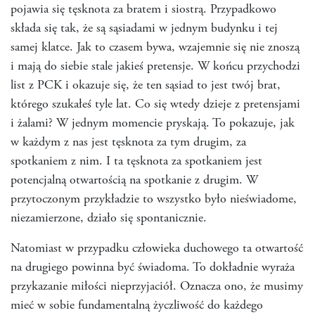
pojawia się tęsknota za bratem i siostrą. Przypadkowo
składa się tak, że są sąsiadami w jednym budynku i tej
samej klatce. Jak to czasem bywa, wzajemnie się nie znoszą
i mają do siebie stale jakieś pretensje. W końcu przychodzi
list z PCK i okazuje się, że ten sąsiad to jest twój brat,
którego szukałeś tyle lat. Co się wtedy dzieje z pretensjami
i żalami? W jednym momencie pryskają. To pokazuje, jak
w każdym z nas jest tęsknota za tym drugim, za
spotkaniem z nim. I ta tęsknota za spotkaniem jest
potencjalną otwartością na spotkanie z drugim. W
przytoczonym przykładzie to wszystko było nieświadome,
niezamierzone, działo się spontanicznie.
Natomiast w przypadku człowieka duchowego ta otwartość
na drugiego powinna być świadoma. To dokładnie wyraża
przykazanie miłości nieprzyjaciół. Oznacza ono, że musimy
mieć w sobie fundamentalną życzliwość do każdego