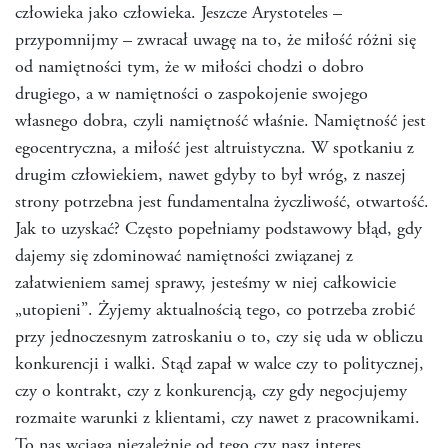
człowieka jako człowieka. Jeszcze Arystoteles –
przypomnijmy – zwracał uwagę na to, że miłość różni się
od namiętności tym, że w miłości chodzi o dobro
drugiego, a w namiętności o zaspokojenie swojego
własnego dobra, czyli namiętność właśnie. Namiętność jest
egocentryczna, a miłość jest altruistyczna. W spotkaniu z
drugim człowiekiem, nawet gdyby to był wróg, z naszej
strony potrzebna jest fundamentalna życzliwość, otwartość.
Jak to uzyskać? Często popełniamy podstawowy błąd, gdy
dajemy się zdominować namiętności związanej z
załatwieniem samej sprawy, jesteśmy w niej całkowicie
„utopieni”. Żyjemy aktualnością tego, co potrzeba zrobić
przy jednoczesnym zatroskaniu o to, czy się uda w obliczu
konkurencji i walki. Stąd zapał w walce czy to politycznej,
czy o kontrakt, czy z konkurencją, czy gdy negocjujemy
rozmaite warunki z klientami, czy nawet z pracownikami.
To nas wciąga niezależnie od tego czy nasz interes