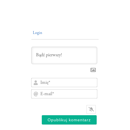
Login
Imię*
E-
mail*