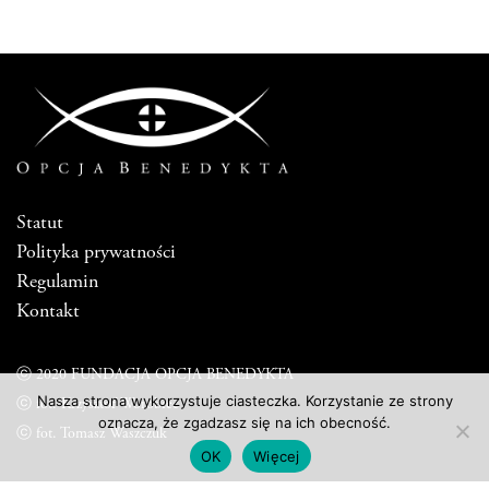
Statut
Polityka prywatności
Regulamin
Kontakt
ⓒ 2020 FUNDACJA OPCJA BENEDYKTA
Nasza strona wykorzystuje ciasteczka. Korzystanie ze strony
ⓒ fot. Krzysztof Worobiec
oznacza, że zgadzasz się na ich obecność.
ⓒ fot. Tomasz Waszczuk
OK
Więcej