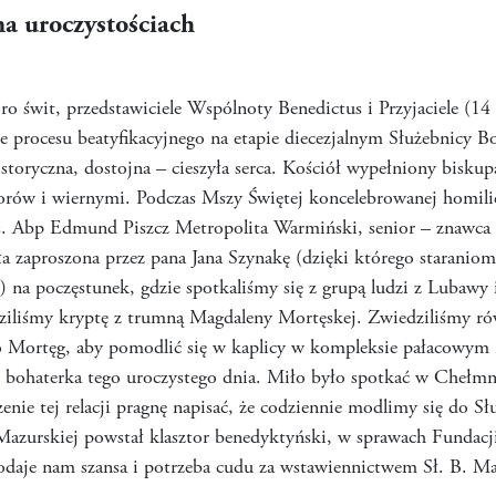
a uroczystościach
o świt, przedstawiciele Wspólnoty Benedictus i Przyjaciele (14
e procesu beatyfikacyjnego na etapie diecezjalnym Służebnicy 
istoryczna, dostojna – cieszyła serca. Kościół wypełniony bisku
rów i wiernymi. Podczas Mszy Świętej koncelebrowanej homilię 
. Abp Edmund Piszcz Metropolita Warmiński, senior – znawca ż
ała zaproszona przez pana Jana Szynakę (dzięki którego starani
ć) na poczęstunek, gdzie spotkaliśmy się z grupą ludzi z Lubaw
dziliśmy kryptę z trumną Magdaleny Mortęskej. Zwiedziliśmy
o Mortęg, aby pomodlić się w kaplicy w kompleksie pałacowym r
bohaterka tego uroczystego dnia. Miło było spotkać w Chełmni
enie tej relacji pragnę napisać, że codziennie modlimy się do 
azurskiej powstał klasztor benedyktyński, w sprawach Fundacj
odaje nam szansa i potrzeba cudu za wstawiennictwem Sł. B. Ma