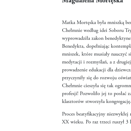
Magdalena Mortęska
Matka Mortęska była mniszką ben
Chełmnie według idei Soboru Try
wyprowadziła zakon benedyktynek 
Benedykta, dopełniając kontempla
mniszek, które musiały nauczyć s
medytacji i rozmyślań, a z drugie
prowadzenie edukacji dla dziewczą
przyczyniły się do rozwoju oświa
Chełmnie cieszyła się tak ogrom
profesji! Pozwoliło jej to posłać
klasztorów stworzyła kongregację
Proces beatyfikacyjny niezwykłej
XX wieku. Po raz trzeci ruszył 3 