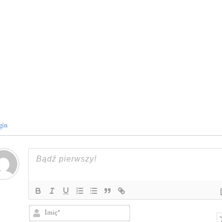
gin
Imię*