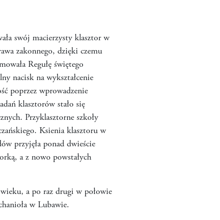
ła swój macierzysty klasztor w
rawa zakonnego, dzięki czemu
ormowała Regułę świętego
lny nacisk na wykształcenie
wość poprzez wprowadzenie
adań klasztorów stało się
cznych. Przyklasztorne szkoły
zańskiego. Ksienia klasztoru w
ów przyjęła ponad dwieście
atorką, a z nowo powstałych
 wieku, a po raz drugi w połowie
rchanioła w Lubawie.