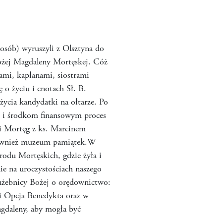
 osób) wyruszyli z Olsztyna do
Bożej Magdaleny Mortęskej. Cóż
pami, kapłanami, siostrami
o życiu i cnotach Sł. B.
ycia kandydatki na ołtarze. Po
om i środkom finansowym proces
y i Mortęg z ks. Marcinem
 również muzeum pamiątek.W
odu Mortęskich, gdzie żyła i
e na uroczystościach naszego
Służebnicy Bożej o orędownictwo:
i Opcja Benedykta oraz w
gdaleny, aby mogła być