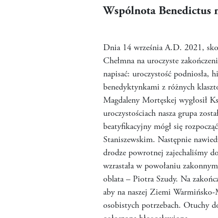
Wspólnota Benedictus n
Dnia 14 września A.D. 2021, skor
Chełmna na uroczyste zakończeni
napisać: uroczystość podniosła, h
benedyktynkami z różnych klaszto
Magdaleny Mortęskej wygłosił Ks
uroczystościach nasza grupa zost
beatyfikacyjny mógł się rozpoczą
Staniszewskim. Następnie nawie
drodze powrotnej zajechaliśmy d
wzrastała w powołaniu zakonnym 
oblata – Piotra Szudy. Na zakończ
aby na naszej Ziemi Warmińsko-M
osobistych potrzebach. Otuchy d