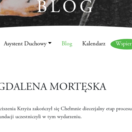
BLOG
Asystent Duchowy
Blog
Kalendarz
Wspie
AGDALENA MORTĘSKA
ższenia Krzyża zakończył się Chełmnie diecezjalny etap proces
ndacji uczestniczyli w tym wydarzeniu.