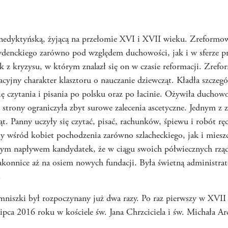
edyktyńską, żyjącą na przełomie XVI i XVII wieku. Zreformowa
denckiego zarówno pod względem duchowości, jak i w sferze p
z kryzysu, w którym znalazł się on w czasie reformacji. Zref
cyjny charakter klasztoru o nauczanie dziewcząt. Kładła szczegó
ię czytania i pisania po polsku oraz po łacinie. Ożywiła ducho
j strony ograniczyła zbyt surowe zalecenia ascetyczne. Jednym z z
t. Panny uczyły się czytać, pisać, rachunków, śpiewu i robót rę
ty wśród kobiet pochodzenia zarówno szlacheckiego, jak i mieszc
nym napływem kandydatek, że w ciągu swoich półwiecznych rząd
 zakonnice aż na osiem nowych fundacji. Była świetną administr
.
 mniszki był rozpoczynany już dwa razy. Po raz pierwszy w XVII
lipca 2016 roku w kościele św. Jana Chrzciciela i św. Michała A