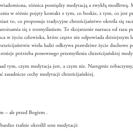
uświadomiona, różnica pomiędzy medytacją a zwykłą modlitwą. Me
a w różnie pojęty kontakt z tym, co boskie, z tym, co jest pr
st to, co proponuje tradycyjne chrześcijaństwo określa się rac
 utożsamia się z rozmyślaniem. To skojarzenie narzuca od razu
ejsca w życiu człowieka, które często nie odpowiada dzisiejszym
ześcijaństwie wielu ludzi odkrywa prawdziwe życie duchowe po
stnieje potrzeba ponownego przemyślenia chrześcijańskiej medyt
ad tym, czym medytacja jest, a czym nie. Następnie zobaczymy, 
ć zasadnicze cechy medytacji chrześcijańskiej.
m – ale przed Bogiem .
ardzo trafnie określił sens medytacji: