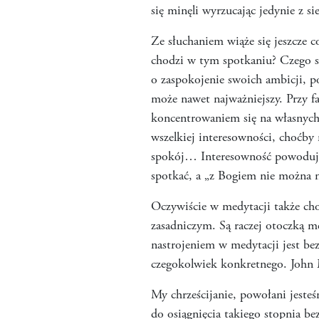
się minęli wyrzucając jedynie z si
Ze słuchaniem wiąże się jeszcze c
chodzi w tym spotkaniu? Czego si
o zaspokojenie swoich ambicji, po
może nawet najważniejszy. Przy f
koncentrowaniem się na własnych 
wszelkiej interesowności, choćby 
spokój… Interesowność powoduje 
spotkać, a „z Bogiem nie można n
Oczywiście w medytacji także cho
zasadniczym. Są raczej otoczką m
nastrojeniem w medytacji jest be
czegokolwiek konkretnego. John 
My chrześcijanie, powołani jest
do osiągnięcia takiego stopnia be