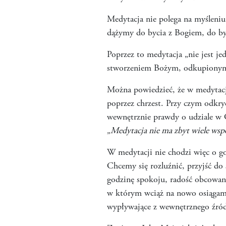
Medytacja nie polega na myśleni
dążymy do bycia z Bogiem, do byc
Poprzez to medytacja „nie jest je
stworzeniem Bożym, odkupionym 
Można powiedzieć, że w medytacji
poprzez chrzest. Przy czym odkryc
wewnętrznie prawdy o udziale w 
„Medytacja nie ma zbyt wiele wsp
W medytacji nie chodzi więc o go
Chcemy się rozluźnić, przyjść do 
godzinę spokoju, radość obcowani
w którym wciąż na nowo osiągamy
wypływające z wewnętrznego źród