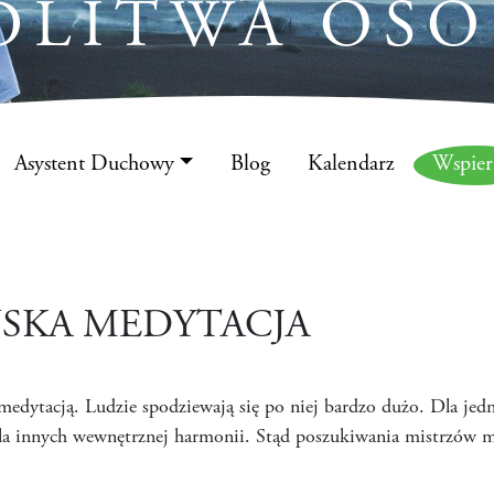
DLITWA OSO
Asystent Duchowy
Blog
Kalendarz
Wspie
ŃSKA MEDYTACJA
medytacją. Ludzie spodziewają się po niej bardzo dużo. Dla jed
dla innych wewnętrznej harmonii. Stąd poszukiwania mistrzów me