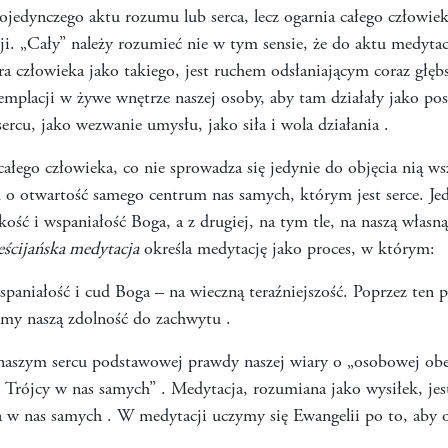
ojedynczego aktu rozumu lub serca, lecz ogarnia całego człowiek
. „Cały” należy rozumieć nie w tym sensie, że do aktu medytac
ra człowieka jako takiego, jest ruchem odsłaniającym coraz głęb
placji w żywe wnętrze naszej osoby, aby tam działały jako post
ercu, jako wezwanie umysłu, jako siła i wola działania .
ałego człowieka, co nie sprowadza się jedynie do objęcia nią w
 o otwartość samego centrum nas samych, którym jest serce. Je
kość i wspaniałość Boga, a z drugiej, na tym tle, na naszą własn
ścijańska medytacja
określa medytację jako proces, w którym:
paniałość i cud Boga – na wieczną teraźniejszość. Poprzez ten
amy naszą zdolność do zachwytu .
naszym sercu podstawowej prawdy naszej wiary o „osobowej obe
j Trójcy w nas samych” . Medytacja, rozumiana jako wysiłek, jes
a w nas samych . W medytacji uczymy się Ewangelii po to, aby o