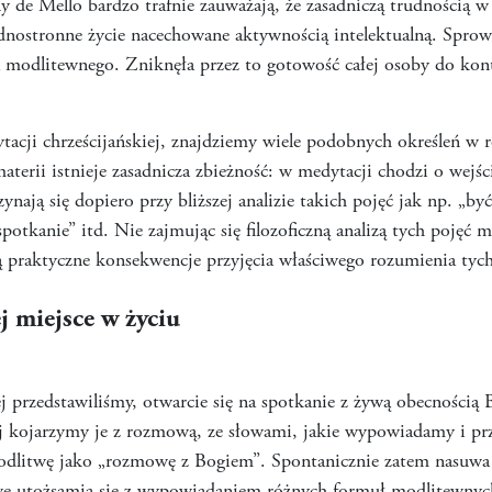
de Mello bardzo trafnie zauważają, że zasadniczą trudnością w
dnostronne życie nacechowane aktywnością intelektualną. Sprow
a modlitewnego. Zniknęła przez to gotowość całej osoby do kon
dytacji chrześcijańskiej, znajdziemy wiele podobnych określeń w
materii istnieje zasadnicza zbieżność: w medytacji chodzi o wejśc
nają się dopiero przy bliższej analizie takich pojęć jak np. „być 
otkanie” itd. Nie zajmując się filozoficzną analizą tych pojęć 
są praktyczne konsekwencje przyjęcia właściwego rozumienia tych
j miejsce w życiu
j przedstawiliśmy, otwarcie się na spotkanie z żywą obecnością 
j kojarzymy je z rozmową, ze słowami, jakie wypowiadamy i prz
odlitwę jako „rozmowę z Bogiem”. Spontanicznie zatem nasuwa 