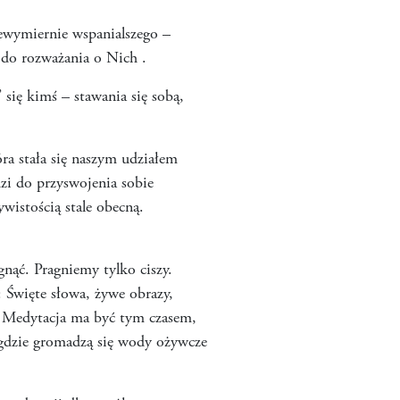
ewymiernie wspanialszego –
 do rozważania o Nich .
 się kimś – stawania się sobą,
ra stała się naszym udziałem
dzi do przyswojenia sobie
istością stale obecną.
nąć. Pragniemy tylko ciszy.
: Święte słowa, żywe obrazy,
i. Medytacja ma być tym czasem,
 gdzie gromadzą się wody ożywcze