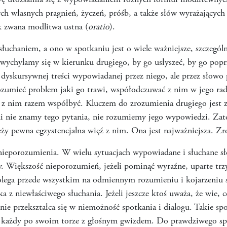
ę utożsamia się z wypowiadaniem różnych formuł modlitewnych
h własnych pragnień, życzeń, próśb, a także słów wyrażających 
ak zwana modlitwa ustna (
oratio
).
słuchaniem, a ono w spotkaniu jest o wiele ważniejsze, szczególn
ychylamy się w kierunku drugiego, by go usłyszeć, by go popr
, dyskursywnej treści wypowiadanej przez niego, ale przez słowo
zrozumieć problem jaki go trawi, współodczuwać z nim w jego rad
y z nim razem współbyć. Kluczem do zrozumienia drugiego jest z
i nie znamy tego pytania, nie rozumiemy jego wypowiedzi. Za
ży pewna egzystencjalna więź z nim. Ona jest najważniejsza. Zr
nieporozumienia. W wielu sytuacjach wypowiadane i słuchane sł
by. Większość nieporozumień, jeżeli pominąć wyraźne, uparte trz
lega przede wszystkim na odmiennym rozumieniu i kojarzeniu s
z niewłaściwego słuchania. Jeżeli jeszcze ktoś uważa, że wie, c
nie przekształca się w niemożność spotkania i dialogu. Takie 
w, każdy po swoim torze z głośnym gwizdem. Do prawdziwego spo