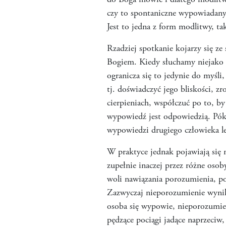
do Boga mówić i dlatego modlitw
czy to spontaniczne wypowiadanyc
Jest to jedna z form modlitwy, t
Rzadziej spotkanie kojarzy się ze 
Bogiem. Kiedy słuchamy niejako w
ogranicza się to jedynie do myśli
tj. doświadczyć jego bliskości, 
cierpieniach, współczuć po to, b
wypowiedź jest odpowiedzią. Pók
wypowiedzi drugiego człowieka le
W praktyce jednak pojawiają się 
zupełnie inaczej przez różne oso
woli nawiązania porozumienia, po
Zazwyczaj nieporozumienie wynika 
osoba się wypowie, nieporozumie
pędzące pociągi jadące naprzeci