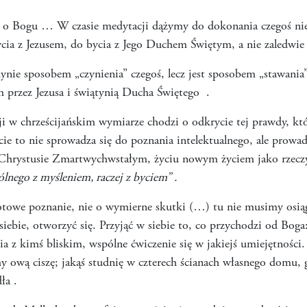
u o Bogu … W czasie medytacji dążymy do dokonania czegoś ni
ia z Jezusem, do bycia z Jego Duchem Świętym, a nie zaledwie
dynie sposobem „czynienia” czegoś, lecz jest sposobem „stawania”
przez Jezusa i świątynią Ducha Świętego .
 w chrześcijańskim wymiarze chodzi o odkrycie tej prawdy, któ
ie to nie sprowadza się do poznania intelektualnego, ale prowa
Chrystusie Zmartwychwstałym, życiu nowym życiem jako rzeczyw
ólnego z myśleniem, raczej z byciem”
.
towe poznanie, nie o wymierne skutki (…) tu nie musimy osiąg
siebie, otworzyć się. Przyjąć w siebie to, co przychodzi od Boga
a z kimś bliskim, wspólne ćwiczenie się w jakiejś umiejętnośc
 ową ciszę; jakąś studnię w czterech ścianach własnego domu,
ła .