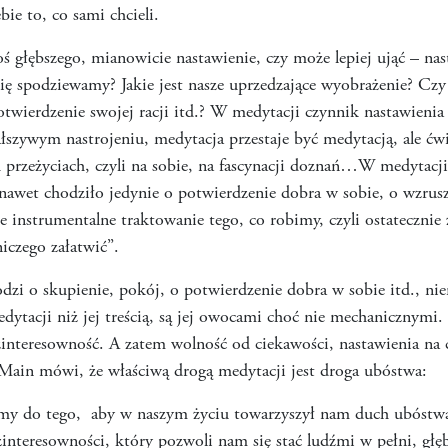
ebie to, co sami chcieli.
oś głębszego, mianowicie nastawienie, czy może lepiej ująć – na
ę spodziewamy? Jakie jest nasze uprzedzające wyobrażenie? Czy
twierdzenie swojej racji itd.? W medytacji czynnik nastawienia 
ałszywym nastrojeniu, medytacja przestaje być medytacją, ale ć
przeżyciach, czyli na sobie, na fascynacji doznań…W medytacji 
nawet chodziło jedynie o potwierdzenie dobra w sobie, o wzrusze
instrumentalne traktowanie tego, co robimy, czyli ostateczni
iczego załatwić”.
dzi o skupienie, pokój, o potwierdzenie dobra w sobie itd., nie
edytacji niż jej treścią, są jej owocami choć nie mechaniczny
zinteresowność. A zatem wolność od ciekawości, nastawienia na c
Main mówi, że właściwą drogą medytacji jest droga ubóstwa:
eśmy do tego, aby w naszym życiu towarzyszył nam duch ubóstwa
zinteresowności, który pozwoli nam się stać ludźmi w pełni, gł