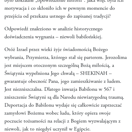
było dokładne „opowiedzenie historii”. Jaka więc była ich
motywacja i co skłoniło ich w pewnym momencie do
przejścia od przekazu ustnego do zapisanej tradycji?
Odpowiedź znaleziono w analizie historycznego
doświadczenia wygnania – niewoli babilońskiej.
Otóż Izrael przez wieki żyje świadomością Bożego
wybrania, Przymierza, którego stał się parterem. Jerozolima
jest miejscem otoczonym szczególną Bożą miłością, a
Świątynia wypełniona Jego chwałą – SHEKINAH –
gwarantuje obecność Pana, jego zamieszkiwanie z ludem.
Jest niezniszczalna. Dlatego inwazja Babilonu w 567 i
zniszczenie Świątyni są dla Narodu niewiarygodną traumą.
Deportacja do Babilonu wydaje się całkowicie zaprzeczać
zamysłowi Bożemu wobec ludu, który opiera swoje
poczucie tożsamości na relacji z Bogiem wyzwalającym z
niewoli, jak to niegdyś uczynił w Egipcie.