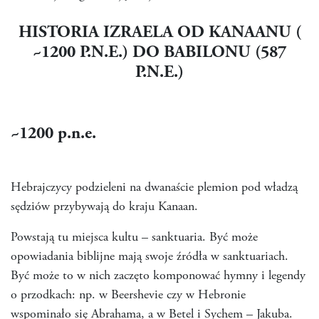
HISTORIA IZRAELA OD KANAANU (
~1200 P.N.E.) DO BABILONU (587
P.N.E.)
~1200
p.n.e.
Hebrajczycy podzieleni na dwanaście plemion pod władzą
sędziów przybywają do kraju Kanaan.
Powstają tu miejsca kultu – sanktuaria. Być może
opowiadania biblijne mają swoje źródła w sanktuariach.
Być może to w nich zaczęto komponować hymny i legendy
o przodkach: np. w Beershevie czy w Hebronie
wspominało się Abrahama, a w Betel i Sychem – Jakuba.