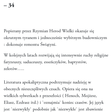
– 34
Popierany przez Rzymian Herod Wielki okazuje się
okrutnym tyranem i jednocześnie wybitnym budowniczym
: dokonuje remontu Świątyni.
W kolejnych latach rozwijają się intensywnie ruchy religijne
faryzeuszy, saduceuszy, esseńczyków, baptystów,
zelotów…..
Literatura apokaliptyczna podtrzymuje nadzieję w
obecnych nieszczęśliwych czsach. Opiera się ona na
wielkich sylwetkach z przeszłości ( Henoch, Mojżesz,
Eliasz, Ezdrasz itd.) i `oznajmia` koniec czasów. Jej język
jest `niezwykły` podobnie jak `niezwykłe` jest zbawienie