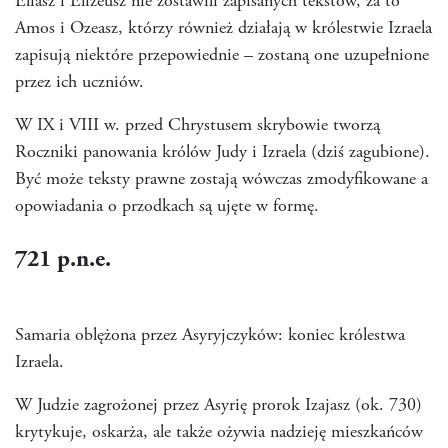
Eliasz i Elizeusz nie zostawili zapisanych tekstów, za to
Amos i Ozeasz, którzy również działają w królestwie Izraela
zapisują niektóre przepowiednie – zostaną one uzupełnione
przez ich uczniów.
W IX
i VIII w. przed Chrystusem skrybowie tworzą
Roczniki panowania królów Judy i Izraela (dziś zagubione).
Być może teksty prawne zostają wówczas zmodyfikowane a
opowiadania o przodkach są ujęte w formę.
721
p.n.e.
Samaria oblężona przez Asyryjczyków: koniec królestwa
Izraela.
W Judzie zagrożonej przez Asyrię prorok Izajasz (ok. 730)
krytykuje, oskarża, ale także ożywia nadzieję mieszkańców