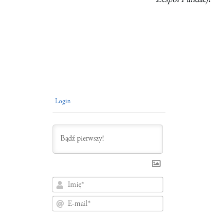
Zespół Fundacji
Login
Imię*
E-
mail*