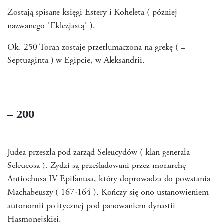
Zostają spisane księgi Estery i Koheleta ( pózniej
nazwanego `Eklezjastą` ).
Ok. 250 Torah zostaje przetłumaczona na grekę ( =
Septuaginta ) w Egipcie, w Aleksandrii.
– 200
Judea przeszła pod zarząd Seleucydów ( klan generała
Seleucosa ). Zydzi są prześladowani przez monarchę
Antiochusa IV Epifanusa, który doprowadza do powstania
Machabeuszy ( 167-164 ). Kończy się ono ustanowieniem
autonomii politycznej pod panowaniem dynastii
Hasmonejskiej.