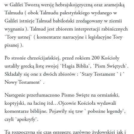
w Galilei Tworzą wersję hebrajskojęzyczną oraz aramejską
Talmudu ( obok Talmudu palestyńskiego wydanego w
Galilei istnieje Talmud babiloński zredagowany w ziemii
wygnania ). Talmud jest zbiorem interpretacji rabinicznych
`Tory ustnej` ( komentarze narracyjne i legislacyjne Tory
pisanej ).
Po stronie chrześcijańskiej, przed rokiem 200 Kościoły
ustaliły grecką listę swojej `Hagia Biblia`, `Pism Swiętych`.
Składały się one z dwóch zbiorów : `Stary Testament ` i `
Nowy Testament` .
Następnie przetłumaczono Pismo Swięte na ormiański,
koptyjski, na łacinę itd…Ojcowie Kościoła wydawali
komentarze biblijne. Pojawiły się tzw ` pobożne legendy`,
czyli `apokryfy`.
Tu rozpoczyna się czas egzegezy, zarówno żydowskiej jak i