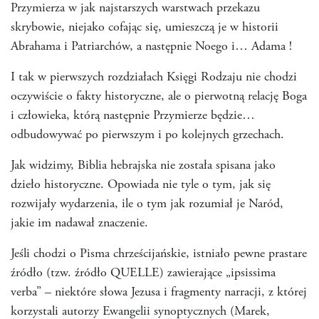
Przymierza w jak najstarszych warstwach przekazu
skrybowie, niejako cofając się, umieszczą je w historii
Abrahama i Patriarchów, a następnie Noego i… Adama !
I tak w pierwszych rozdziałach Księgi Rodzaju nie chodzi
oczywiście o fakty historyczne, ale o pierwotną relację Boga
i człowieka, którą następnie Przymierze będzie…
odbudowywać po pierwszym i po kolejnych grzechach.
Jak widzimy, Biblia hebrajska nie została spisana jako
dzieło historyczne. Opowiada nie tyle o tym, jak się
rozwijały wydarzenia, ile o tym jak rozumiał je Naród,
jakie im nadawał znaczenie.
Jeśli chodzi o Pisma chrześcijańskie, istniało pewne prastare
źródło (tzw. źródło QUELLE) zawierające „ipsissima
verba” – niektóre słowa Jezusa i fragmenty narracji, z której
korzystali autorzy Ewangelii synoptycznych (Marek,