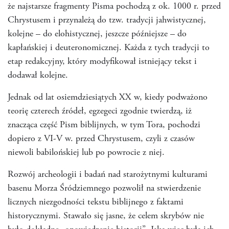
że najstarsze fragmenty Pisma pochodzą z ok. 1000 r. przed
Chrystusem i przynależą do tzw. tradycji jahwistycznej,
kolejne – do elohistycznej, jeszcze późniejsze – do
kapłańskiej i deuteronomicznej. Każda z tych tradycji to
etap redakcyjny, który modyfikował istniejący tekst i
dodawał kolejne.
Jednak od lat osiemdziesiątych XX w, kiedy podważono
teorię czterech źródeł, egzegeci zgodnie twierdzą, iż
znacząca część Pism biblijnych, w tym Tora, pochodzi
dopiero z VI-V w. przed Chrystusem, czyli z czasów
niewoli babilońskiej lub po powrocie z niej.
Rozwój archeologii i badań nad starożytnymi kulturami
basenu Morza Śródziemnego pozwolił na stwierdzenie
licznych niezgodności tekstu biblijnego z faktami
historycznymi. Stawało się jasne, że celem skrybów nie