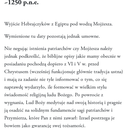
~1250
p.n.e.
Wyjście Hebrajczyków z Egiptu pod wodzą Mojżesza.
Wymienione tu daty pozostają jednak umowne.
Nie negując istnienia patriarchów czy Mojżesza należy
jednak podkreślić, że biblijne opisy jakie mamy obecnie w
posiadaniu pochodzą dopiero z VI i V w. przed
Chrystusem (wcześniej funkcjonuje głównie tradycja ustna)
i mają za zadanie nie tyle informować o tym, co się
naprawdę wydarzyło, ile formować w wielkim stylu
świadomość religijną ludu Bożego. Po powrocie z
wygnania, Lud Boży medytuje nad swoją historią i pragnie
ją osadzić na solidnym fundamencie sagi patriarchów i
Przymierza, które Pan z nimi zawarł: Izrael postrzega je
bowiem jako gwarancję swej tożsamości.