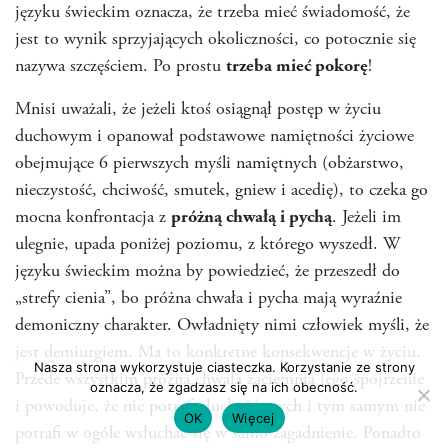
języku świeckim oznacza, że trzeba mieć świadomość, że
jest to wynik sprzyjających okoliczności, co potocznie się
nazywa szczęściem. Po prostu
trzeba mieć pokorę
!
Mnisi uważali, że jeżeli ktoś osiągnął postęp w życiu
duchowym i opanował podstawowe namiętności życiowe
obejmujące 6 pierwszych myśli namiętnych (obżarstwo,
nieczystość, chciwość, smutek, gniew i acedię), to czeka go
mocna konfrontacja z
próżną chwałą i pychą
. Jeżeli im
ulegnie, upada poniżej poziomu, z którego wyszedł. W
języku świeckim można by powiedzieć, że przeszedł do
„strefy cienia”, bo próżna chwała i pycha mają wyraźnie
demoniczny charakter. Owładnięty nimi człowiek myśli, że
jest demiurgiem. Ma to konkretne konsekwencje w życiu.
Nasza strona wykorzystuje ciasteczka. Korzystanie ze strony
Przede wszystkim próżna chwała zaciemnia jego spojrzenie
oznacza, że zgadzasz się na ich obecność.
i powoduje, że nie potrafi słuchać innych i tym samym nie
OK
Więcej
potrafi w ogóle wsłuchać się w samo zagadnienie. Ponadto