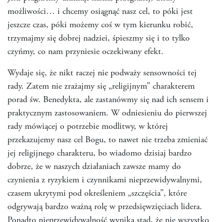
możliwości… i chcemy osiągnąć nasz cel, to póki jest
jeszcze czas, póki możemy coś w tym kierunku robić,
trzymajmy się dobrej nadziei, śpieszmy się i to tylko
czyńmy, co nam przyniesie oczekiwany efekt.
Wydaje się, że nikt raczej nie podważy sensowności tej
rady. Zatem nie zrażajmy się „religijnym” charakterem
porad św. Benedykta, ale zastanówmy się nad ich sensem i
praktycznym zastosowaniem. W odniesieniu do pierwszej
rady mówiącej o potrzebie modlitwy, w której
przekazujemy nasz cel Bogu, to nawet nie trzeba zmieniać
jej religijnego charakteru, bo wiadomo dzisiaj bardzo
dobrze, że w naszych działaniach zawsze mamy do
czynienia z ryzykiem i czynnikami nieprzewidywalnymi,
czasem ukrytymi pod określeniem „szczęścia”, które
odgrywają bardzo ważną rolę w przedsięwzięciach lidera.
Ponadto nieprzewidywalność wynika stąd, że nie wszystko