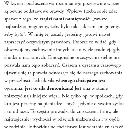
W kwestii posłuszeństwa rozumianego pozytywnie ważne
są pewne podstawowe prawdy. Wpierw trzeba sobie zdać
sprawę z tego, że
rządzi nami namiętność
: „zawsze
najbardziej pragniemy, żeby było tak, jak sami pragniemy,
żeby było”. W imię tej zasady jesteśmy gotowi nawet
zaprzeczyć oczywistym prawdom. Dobrze to widać, gdy
obserwujemy zachowanie innych, ale o wiele trudniej, gdy
chodzi o nas samych. Emocjonalne przeżywanie siebie nie
pozwala nam tego zobaczyć. Czasem z dystansu czasowego
ujawnia się ta prawda odnosząca się do naszego zachowania
w przeszłości. Jednak
siła własnego chciejstwa
jest
ogromna,
jest to siła demoniczna
! Jest ona w stanie
zniszczyć najsilniejsze więzi. Nie tylko np. w spółkach, gdy
kto jest pazerny na pieniądze i myśli jedynie o swoim zysku
i to od razu. To często prowadzi do zniszczenia firmy, ale
najtragiczniej wychodzi w relacjach małżeńskich i w ogóle
w rodzinie. Indywidualne chciejstwo jest w stanie zniszczyć