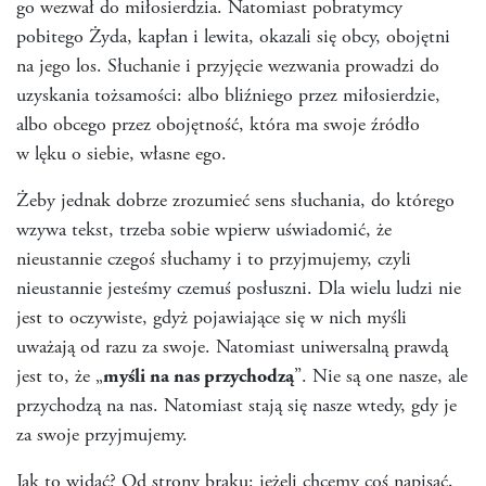
go wezwał do miłosierdzia. Natomiast pobratymcy
pobitego Żyda, kapłan i lewita, okazali się obcy, obojętni
na jego los. Słuchanie i przyjęcie wezwania prowadzi do
uzyskania tożsamości: albo bliźniego przez miłosierdzie,
albo obcego przez obojętność, która ma swoje źródło
w lęku o siebie, własne ego.
Żeby jednak dobrze zrozumieć sens słuchania, do którego
wzywa tekst, trzeba sobie wpierw uświadomić, że
nieustannie czegoś słuchamy i to przyjmujemy, czyli
nieustannie jesteśmy czemuś posłuszni. Dla wielu ludzi nie
jest to oczywiste, gdyż pojawiające się w nich myśli
uważają od razu za swoje. Natomiast uniwersalną prawdą
jest to, że „
myśli na nas przychodzą
”. Nie są one nasze, ale
przychodzą na nas. Natomiast stają się nasze wtedy, gdy je
za swoje przyjmujemy.
Jak to widać? Od strony braku: jeżeli chcemy coś napisać,