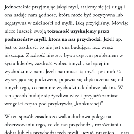
Jednocześnie przyjmując jakąś myśl, stajemy się jej sługą i
ona nadaje nam godność, która może być pozytywna lub
negatywna w zależności od myśli, jaką przyjęliśmy. Mówiąc
nieco inaczej: swoją
tożsamość uzyskujemy przez
posłuszeństw myśli, która na nas przychodzi
. Jeżeli np.
jest to zazdrość, to nie jest ona budująca, lecz wręcz
niszcząca. Zazdrość niestety bywa częstym problemem w
życiu liderów, zazdrość wobec innych, że lepiej im
wychodzi niż nam. Jeżeli natomiast tą myślą jest miłość
wyrażająca się podziwem, pojawia się chęć uczenia się od
innych tego, co nam nie wychodzi tak dobrze jak im. W
ten sposób buduje się życzliwa więź i przyjaźń zamiast
wrogości często pod przykrywką „konkurencji”.
W ten sposób zasadniczo walka duchowa polega na
obserwowaniu tego, co do nas przychodzi, rozróżnianiu
dobra lub zła przychodzących myśli, uczuć, pragnień… oraz