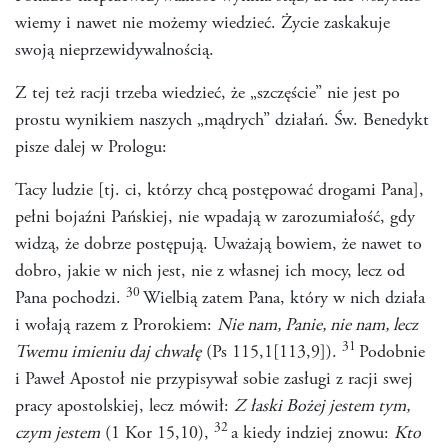
wiemy i nawet nie możemy wiedzieć. Życie zaskakuje
swoją nieprzewidywalnością.
Z tej też racji trzeba wiedzieć, że „szczęście” nie jest po
prostu wynikiem naszych „mądrych” działań. Św. Benedykt
pisze dalej w Prologu:
Tacy ludzie [tj. ci, którzy chcą postępować drogami Pana],
pełni bojaźni Pańskiej, nie wpadają w zarozumiałość, gdy
widzą, że dobrze postępują. Uważają bowiem, że nawet to
dobro, jakie w nich jest, nie z własnej ich mocy, lecz od
30
Pana pochodzi.
Wielbią zatem Pana, który w nich działa
i wołają razem z Prorokiem:
Nie nam, Panie, nie nam, lecz
31
Twemu imieniu daj chwałę
(Ps 115,1[113,9]).
Podobnie
i Paweł Apostoł nie przypisywał sobie zasługi z racji swej
pracy apostolskiej, lecz mówił:
Z łaski Bożej jestem tym,
32
czym jestem
(1 Kor 15,10),
a kiedy indziej znowu:
Kto