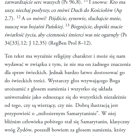
11
zatwardzajcie serc waszych
(Ps 96,8).
I znowu:
Kto ma
uszy, niechaj posłyszy, co mówi Duch do Kościołów
(Ap
12
2,7).
A co mówi?
Pójdźcie, synowie, słuchajcie mnie,
13
nauczę was bojaźni Pańskiej.
Biegnijcie, dopóki macie
światłość życia, aby ciemności śmierci was nie ogarnęły
(Ps
34[33],12; J 12,35) (RegBen Prol 8–12).
Ten tekst ma wyraźnie religijny charakter i może się nam
wydawać w związku z tym, że nie ma on żadnego znaczenia
dla spraw świeckich. Jednak bardzo łatwo dostosować go
do świeckich treści. Wystarczy głos wzywającego Boga
utożsamić z głosem sumienia i wszystko się układa
uniwersalnie jako odnoszące się do wszystkich niezależnie
od tego, czy są wierzący, czy nie. Dobrą ilustracją jest
przypowieść o „miłosiernym Samarytaninie”. W niej
bliźnim człowieka pobitego stał się Samarytanin, klasyczny
wróg Żydów, poszedł bowiem za głosem sumienia, który