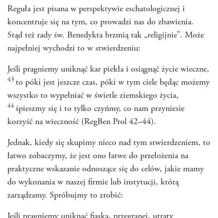
Reguła jest pisana w perspektywie eschatologicznej i
koncentruje się na tym, co prowadzi nas do zbawienia.
Stąd też rady św. Benedykta brzmią tak „religijnie”. Może
najpełniej wychodzi to w stwierdzeniu:
Jeśli pragniemy uniknąć kar piekła i osiągnąć życie wieczne,
43
to póki jest jeszcze czas, póki w tym ciele będąc możemy
wszystko to wypełniać w świetle ziemskiego życia,
44
śpieszmy się i to tylko czyńmy, co nam przyniesie
korzyść na wieczność (RegBen Prol 42–44).
Jednak, kiedy się skupimy nieco nad tym stwierdzeniem, to
łatwo zobaczymy, że jest ono łatwe do przełożenia na
praktyczne wskazanie odnoszące się do celów, jakie mamy
do wykonania w naszej firmie lub instytucji, którą
zarządzamy. Spróbujmy to zrobić:
Jeśli pragniemy uniknąć fiaska, przegranej, utraty