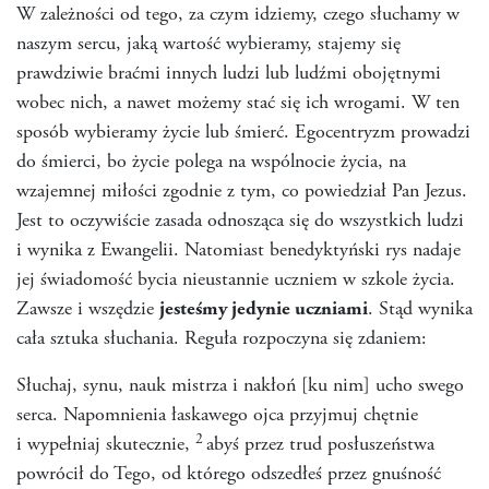
W zależności od tego, za czym idziemy, czego słuchamy w
naszym sercu, jaką wartość wybieramy, stajemy się
prawdziwie braćmi innych ludzi lub ludźmi obojętnymi
wobec nich, a nawet możemy stać się ich wrogami. W ten
sposób wybieramy życie lub śmierć. Egocentryzm prowadzi
do śmierci, bo życie polega na wspólnocie życia, na
wzajemnej miłości zgodnie z tym, co powiedział Pan Jezus.
Jest to oczywiście zasada odnosząca się do wszystkich ludzi
i wynika z Ewangelii. Natomiast benedyktyński rys nadaje
jej świadomość bycia nieustannie uczniem w szkole życia.
Zawsze i wszędzie
jesteśmy jedynie uczniami
. Stąd wynika
cała sztuka słuchania. Reguła rozpoczyna się zdaniem:
Słuchaj, synu, nauk mistrza i nakłoń [ku nim] ucho swego
serca. Napomnienia łaskawego ojca przyjmuj chętnie
2
i wypełniaj skutecznie,
abyś przez trud posłuszeństwa
powrócił do Tego, od którego odszedłeś przez gnuśność