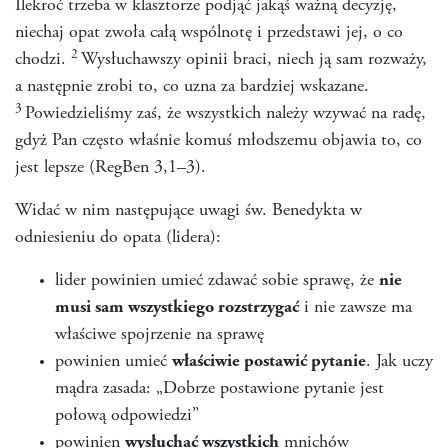
Ilekroć trzeba w klasztorze podjąć jakąś ważną decyzję,
niechaj opat zwoła całą wspólnotę i przedstawi jej, o co
2
chodzi.
Wysłuchawszy opinii braci, niech ją sam rozważy,
a następnie zrobi to, co uzna za bardziej wskazane.
3
Powiedzieliśmy zaś, że wszystkich należy wzywać na radę,
gdyż Pan często właśnie komuś młodszemu objawia to, co
jest lepsze (RegBen 3,1–3).
Widać w nim następujące uwagi św. Benedykta w
odniesieniu do opata (lidera):
lider powinien umieć zdawać sobie sprawę, że
nie
musi sam wszystkiego rozstrzygać
i nie zawsze ma
właściwe spojrzenie na sprawę
powinien umieć
właściwie postawić pytanie
. Jak uczy
mądra zasada: „Dobrze postawione pytanie jest
połową odpowiedzi”
powinien
wysłuchać wszystkich
mnichów