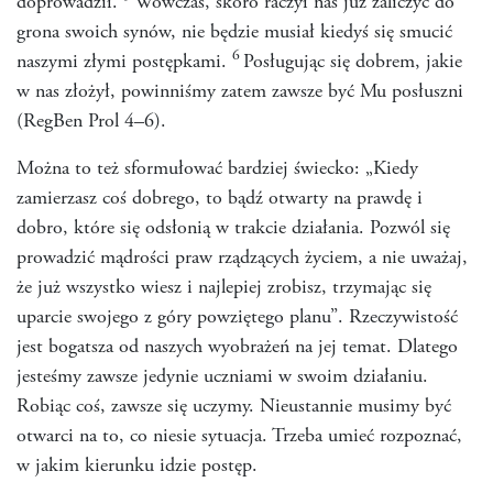
doprowadził.
Wówczas, skoro raczył nas już zaliczyć do
grona swoich synów, nie będzie musiał kiedyś się smucić
6
naszymi złymi postępkami.
Posługując się dobrem, jakie
w nas złożył, powinniśmy zatem zawsze być Mu posłuszni
(RegBen Prol 4–6).
Można to też sformułować bardziej świecko: „Kiedy
zamierzasz coś dobrego, to bądź otwarty na prawdę i
dobro, które się odsłonią w trakcie działania. Pozwól się
prowadzić mądrości praw rządzących życiem, a nie uważaj,
że już wszystko wiesz i najlepiej zrobisz, trzymając się
uparcie swojego z góry powziętego planu”. Rzeczywistość
jest bogatsza od naszych wyobrażeń na jej temat. Dlatego
jesteśmy zawsze jedynie uczniami w swoim działaniu.
Robiąc coś, zawsze się uczymy. Nieustannie musimy być
otwarci na to, co niesie sytuacja. Trzeba umieć rozpoznać,
w jakim kierunku idzie postęp.