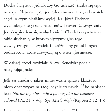
Ducha Świętego. Jednak aby Go usłyszeć, trzeba się tego
nauczyć. Najważniejsze jest zdystansowanie się od swoich
chęci, o czym pisaliśmy wyżej. Ks. Józef Tischner,
wychodząc z tego schematu, mówił nawet, że „
myślenie
jest skupieniem się w słuchaniu
”. Chodzi oczywiście o
takie słuchanie, w którym słyszymy głos tego
wewnętrznego nauczyciela i odróżniamy go od innych
podszeptów, które zazwyczaj są o wiele głośniejsze.
W dalszej części rozdziału 3. Św. Benedykt podaje
następującą radę:
Jeśli zaś chodzi o jakieś mniej ważne sprawy klasztoru,
13
niech opat wzywa na radę jedynie starszych,
bo napisane
jest:
Nic nie czyń bez rady, a po uczynku nie będziesz
żałował
(Prz 31,3 Wlg; Syr 32,24 Wlg) (RegBen 3,12–13).