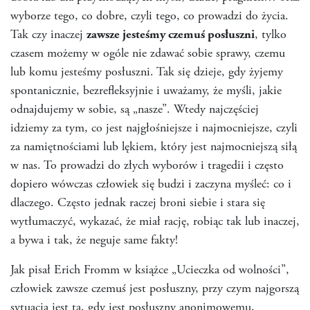
wyborze tego, co dobre, czyli tego, co prowadzi do życia.
Tak czy inaczej
zawsze jesteśmy czemuś posłuszni
, tylko
czasem możemy w ogóle nie zdawać sobie sprawy, czemu
lub komu jesteśmy posłuszni. Tak się dzieje, gdy żyjemy
spontanicznie, bezrefleksyjnie i uważamy, że myśli, jakie
odnajdujemy w sobie, są „nasze”. Wtedy najczęściej
idziemy za tym, co jest najgłośniejsze i najmocniejsze, czyli
za namiętnościami lub lękiem, który jest najmocniejszą siłą
w nas. To prowadzi do złych wyborów i tragedii i często
dopiero wówczas człowiek się budzi i zaczyna myśleć: co i
dlaczego. Często jednak raczej broni siebie i stara się
wytłumaczyć, wykazać, że miał rację, robiąc tak lub inaczej,
a bywa i tak, że neguje same fakty!
Jak pisał Erich Fromm w książce „Ucieczka od wolności”,
człowiek zawsze czemuś jest posłuszny, przy czym najgorszą
sytuacją jest ta, gdy jest posłuszny anonimowemu,