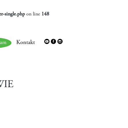
r-single.php
on line
148
ram
Kontakt
WIE