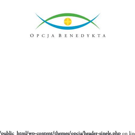
public_html/wp-content/themes/opcja/header-single.php
on li