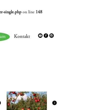
r-single.php
on line
148
ram
Kontakt