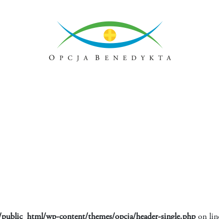
public_html/wp-content/themes/opcja/header-single.php
on li